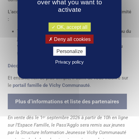
over what you want to
activate
L’accès au dispositif, à la date de son acquisition, est limité
:
OK, accept all
Tarif selon les ressources déclarées des familles ou du
jeune (salaires, big pro, pensions alimentaires
Deny all cookies
versées…) avant déduction de 10 %, abattement ou
Personalize
frais réels
Privacy policy
Découvrez si vous êtes éligibles au Pass’Agglo
Et ensuite, rien de plus simple, il suffit de vous inscrire sur
le
portail famille de Vichy Communauté
.
Plus d’informations et liste des partenaires
En vente dès le
1ᵉʳ
septembre 2026 à partir de 10h en ligne
sur l’Espace Famille, le Pass’Agglo sera remis aux jeunes
par la Structure Information Jeunesse Vichy Communauté