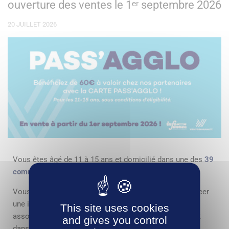
ouverture des ventes le 1ᵉʳ septembre 2026
20 JUILLET 2026
Vous êtes âgé de 11 à 15 ans et domicilié dans une des
39
communes de Vichy Communauté
?
Vous souhaitez profiter de 60 € pour vous aider à financer
une inscription dans un club sportif, une adhésion
This site uses cookies
associative ou encore financer une activité ou un achat
and gives you control
dans les domaines culturel, sportif ou de loisir ?