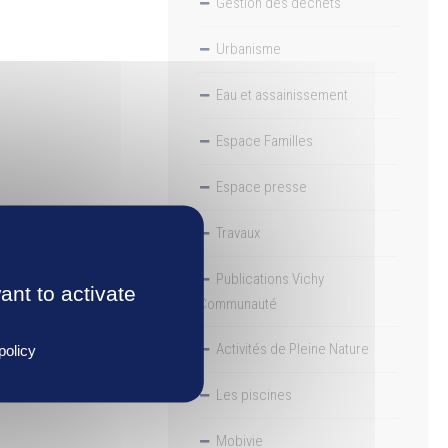
Gestion des déchets
Urbanisme
Eau et assainissement
Espace Familles
Espace presse
Travaux
Publications Vichy
ant to activate
Communauté
Activités de Pleine Nature
policy
Les piscines
Mobivie