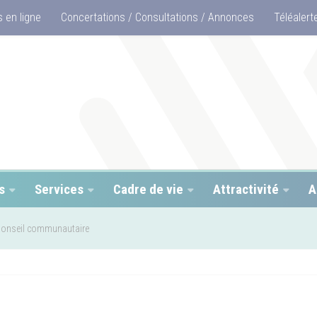
 en ligne
Concertations / Consultations / Annonces
Téléalert
s
Services
Cadre de vie
Attractivité
A
onseil communautaire