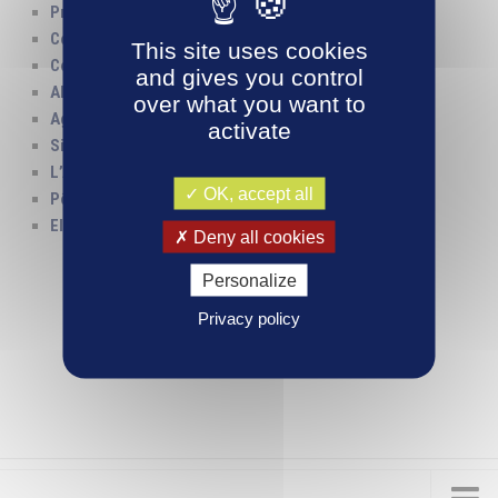
Préfecture de l’Allier
Conseil Régional d’Auvergne
This site uses cookies
Conseil Général de l’Allier
and gives you control
ADSEA Allier – Espace Famille
over what you want to
Agence Vichy Communauté Développement
activate
Site du Bioparc à Hauterive
(VVAD)
L’Atrium à Vichy
(VVAD)
OK, accept all
Pôle Universitaire de Vichy
Electrodrome de Magnet
Deny all cookies
Personalize
Privacy policy