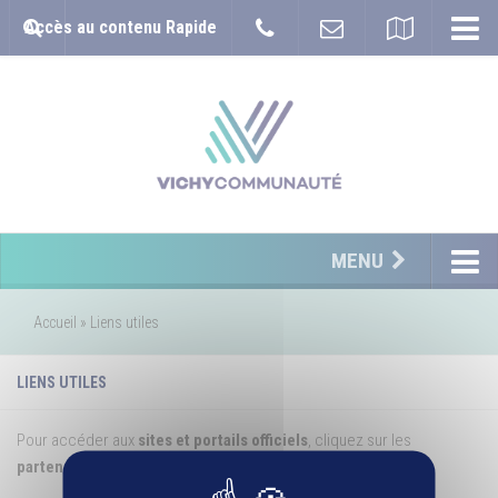
Accès au contenu Rapide
MENU
Accueil
»
Liens utiles
LIENS UTILES
Pour accéder aux
sites et portails officiels
, cliquez sur les
partenaires
: