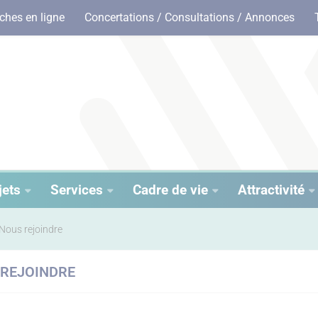
hes en ligne
Concertations / Consultations / Annonces
jets
Services
Cadre de vie
Attractivité
Nous rejoindre
 REJOINDRE