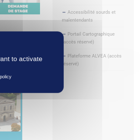
Accessibilité sourds et
malentendants
Portail Cartographique
(accès réservé)
Plateforme ALVEA (accès
ant to activate
réservé)
policy