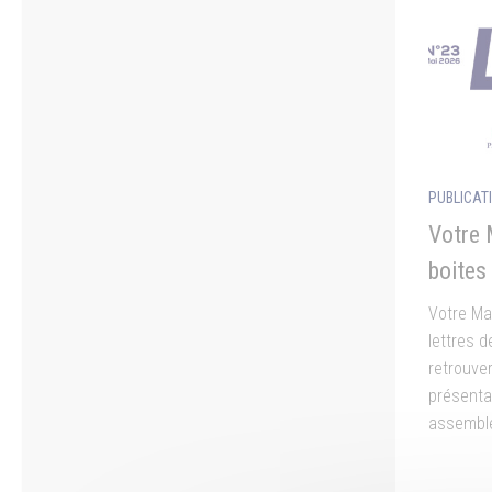
PUBLICAT
Votre 
boites 
Votre Ma
lettres d
retrouve
présenta
assemblé