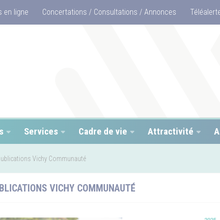
 en ligne
Concertations / Consultations / Annonces
Téléalert
s
Services
Cadre de vie
Attractivité
A
ublications Vichy Communauté
BLICATIONS VICHY COMMUNAUTÉ