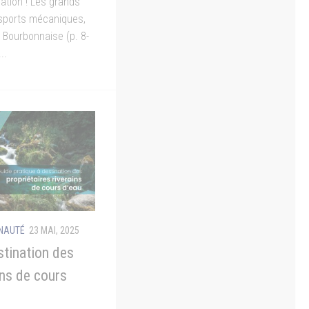
ration ! Les grands
 sports mécaniques,
 Bourbonnaise (p. 8-
..
UNAUTÉ
23 MAI, 2025
stination des
ins de cours