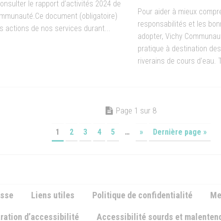
onsulter le rapport d’activités 2024 de
Pour aider à mieux compr
mmunauté.Ce document (obligatoire)
responsabilités et les bo
es actions de nos services durant...
adopter, Vichy Communaut
pratique à destination des
riverains de cours d’eau. 
Page 1 sur 8
1
2
3
4
5
…
»
Dernière page »
esse
Liens utiles
Politique de confidentialité
Me
ration d’accessibilité
Accessibilité sourds et malente