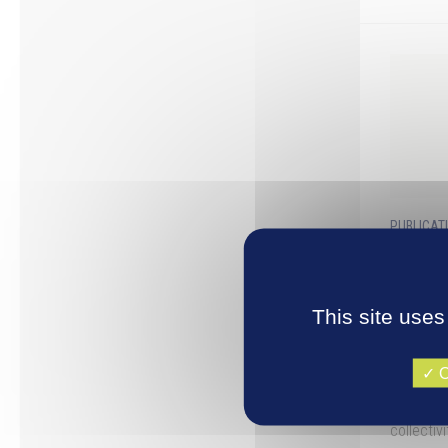
PUBLICAT
Rappor
Durabl
This site uses
Rendez-v
Durable 
O
loi du 12
l’enviro
collectiv