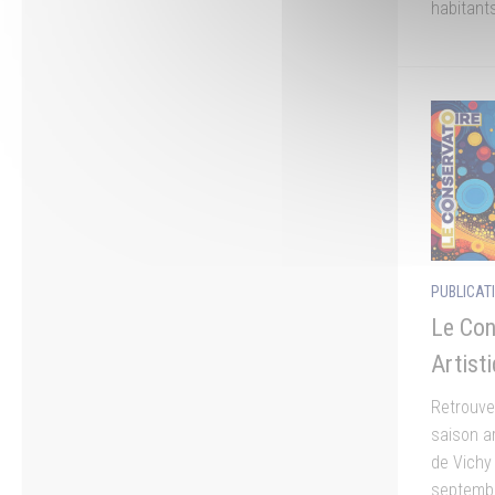
habitants
PUBLICAT
Le Con
Artist
Retrouve
saison a
de Vichy
septembr