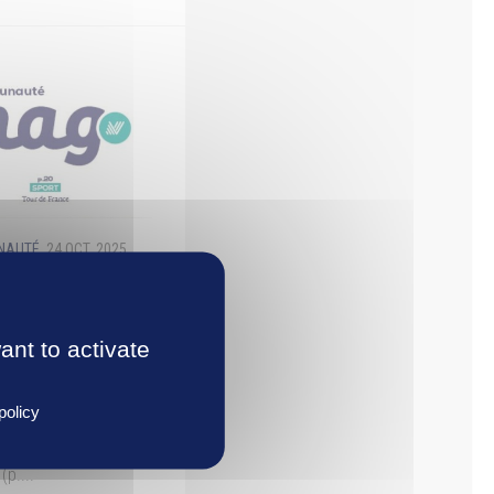
UNAUTÉ
24 OCT, 2025
e dans vos
ant to activate
 les boîtes aux
ration ! Les grands
policy
onservatoire : des
 service des
p....