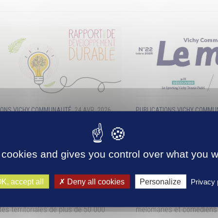
IONS VICHY COMMUNAUTÉ
24 AVR, 2026
PUBLICATIONS VICHY COMM
t Annuel de Développement
Votre Mag#22 arriv
e 2025
boites aux lettres
 cookies and gives you control over what you w
ous annuel, le Rapport Développement
Votre Mag #22 arrive dans
répond aux obligations posées par la
lettres de toute l’agglomé
K, accept all
Deny all cookies
Personalize
Privacy 
 juillet 2010, issue du Grenelle de
titres de ce numéro : Le C
nnement. Cette loi demande aux
équipements de qualité au
ités territoriales de plus de 50 000
mélomanes et comédiens (