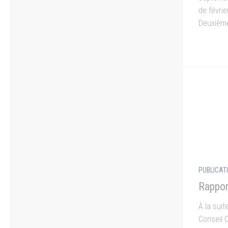
de févrie
Deuxième
PUBLICAT
Rappor
À la sui
Conseil 