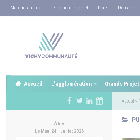
Marchés publics
Paiement Internet
Taxes
Démarches
Accueil
L’agglomération
Grands Projet
Accueil
»
P
PU
À lire
Le Mag' 24 - Juillet 2026