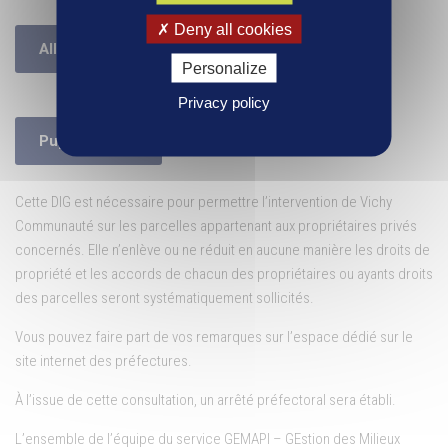
Deny all cookies
Allier
Personalize
Privacy policy
Puy-de-Dôme
Cette DIG est nécessaire pour permettre l’intervention de Vichy
Communauté sur les parcelles appartenant aux propriétaires privés
concernés. Elle n’enlève ou ne réduit en aucune manière les droits de
propriété et les accords de chacun des propriétaires ou ayants droits
des parcelles seront systématiquement sollicités.
Vous pouvez faire part de vos remarques sur l’espace dédié sur le
site internet des préfectures.
À l’issue de cette consultation, un arrêté préfectoral sera établi.
L’ensemble de l’équipe du service GEMAPI – GEstion des Milieux