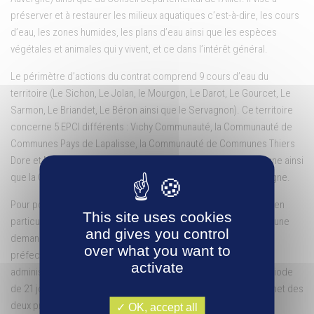
préserver et à restaurer les milieux aquatiques c’est-à-dire, les cours
d’eau, les zones humides, les plans d’eau ainsi que les espèces
végétales et animales qui y vivent, et ce dans l’intérêt général.
Le périmètre d’actions du contrat comprend 9 cours d’eau du
territoire (Le Sichon, Le Jolan, le Mourgon, Le Darot, Le Gourcet, Le
Sarmon, Le Briandet, Le Béron ainsi que le Servagnon). Ce territoire
concerne 5 EPCI différents : Vichy Communauté, la Communauté de
Communes Pays de Lapalisse, la Communauté de Communes Thiers
Dore et Montagne, la Communauté de Communes Plaine Limagne ainsi
que la Communauté de Communes Saint-Pourçain-Sioule-Limagne.
Pour pouvoir réaliser les actions sur l’ensemble du territoire et en
This site uses cookies
particulier sur les terrains privés, Vichy Communauté a déposé une
and gives you control
demande de Déclaration d’Intérêt Général (DIG) auprès des
over what you want to
préfectures de l’Allier et du Puy-de-Dôme. Cette procédure
activate
administrative nécessite une consultation du public sur une période
de 21 jours. Les documents sont disponibles sur les sites internet des
deux préfectures :
OK, accept all