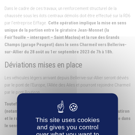
Dans le cadre de ces travaux, un renforcement structurel de la
chaussée sous les ilots centraux démolis doit être effectué sur la RD6
par l’entreprise Eiffage.
Cette opération implique la mise en sens
unique de la portion entre le giratoire Jean-Monnet (la
Foir’fouille – intersport – Saint Maclou) et la rue des Grands
Champs (garage Peugeot) dans le sens Charmeil vers Bellerive-
sur-Allier du 28 août au 1er septembre 2023 de 7h à 18h.
Déviations mises en place
Les véhicules légers arrivant depuis Bellerive-sur-Allier seront déviés
par le pont de l‘Europe, l’Allée des Ailes et pourront rejoindre Charmeil
par le pont Boutiron.
Toutefois, pour des raisons de sécurité et d’accessibilité
(notamment pour les pompiers), la portion entre le Pont Boutiron
et le rond-point de Mr Bricolage (RD 27) sera en sens unique dans
This site uses cookies
le sens Vichy/Creuzier-le-Vieux en direction de Charmeil.
and gives you control
over what you want to