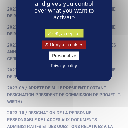
and gives you control
2023-05 / ARRETE NOMINATION MANDATAIRE – REGIE
over what you want to
DE RECETTES STADE AQUATIQUE
activate
2023-06 / ARRETE NOMINATION MANDATAIRE – REGIE
OK, accept all
DE RECETTES POLE UNIVERSITAIRE
Deny all cookies
2023-07 / ARRETE PORTANT SUR LA MISE A JOUR DES
ANNEXES DU PLAN LOCAL D’URBANISME DE SAINT-
Personalize
GERMAIN-DES-FOSSES
Privacy policy
2023-08 / ARRETE NOMINATION MANDATAIRE – REGIE
DE RECETTES POLE UNIVERSITAIRE
2023-09 / ARRETE DE M. LE PRESIDENT PORTANT
DESIGNATION PRESIDENT DE COMMISSION DE PROJET (T.
WIRTH)
2023-10 / DESIGNATION DE LA PERSONNE
RESPONSABLE DE L’ACCES AUX DOCUMENTS
ADMINISTRATIFS ET DES QUESTIONS RELATIVES A LA