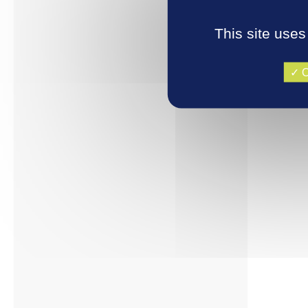
This site uses
L’Oran
d’évèn
Rallye
O
Découv