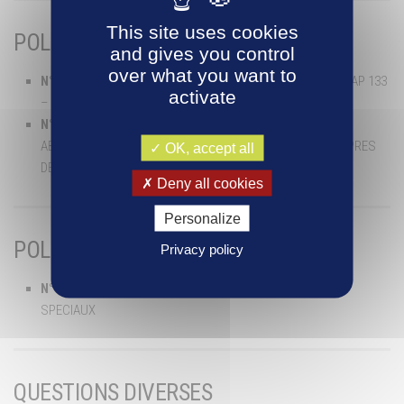
This site uses cookies
POLE JURIDIQUE
and gives you control
over what you want to
N° 1
– BOUCLE DES ISLES – ACQUISITION DE PARCELLE – AP 133
activate
– CONSORTS FROBERT
N° 2
– ESPACE NATUREL SENSIBLE COTE SAINT-AMAND –
ABREST – ACQUISITION FONCIERE – PARCELLE ZK 335 AUPRES
OK, accept all
DE Mme RUBECK
Deny all cookies
Personalize
POLE RESSOURCES
Privacy policy
N° 3
– FRAIS DE DEPLACEMENTS DES ELUS – MANDATS
SPECIAUX
QUESTIONS DIVERSES