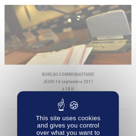
BUREAU COMMUNAUTAIRE
JEUDI 14 septembre 2017
à 18 H
à l’Hôtel d’Agglomération Vichy Communauté
This site uses cookies
ORDRE DU JOUR
and gives you control
over what you want to