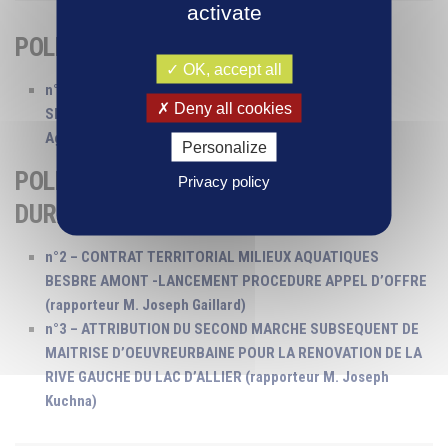
activate
POLE
RESSOURCES HUMAINES
OK, accept all
n°1 – FRAIS DE DEPLACEMENT DES ELUS – MANDAT
Deny all cookies
SPECIAL M. GERMANANGUE (rapporteur M. Frédéric
Aguilera)
Personalize
POLE ENVIRONNEMENT, MOBILITES
Privacy policy
DURABLES
n°2 – CONTRAT TERRITORIAL MILIEUX AQUATIQUES
BESBRE AMONT -LANCEMENT PROCEDURE APPEL D’OFFRE
(rapporteur M. Joseph Gaillard)
n°3 – ATTRIBUTION DU SECOND MARCHE SUBSEQUENT DE
MAITRISE D’OEUVREURBAINE POUR LA RENOVATION DE LA
RIVE GAUCHE DU LAC D’ALLIER (rapporteur M. Joseph
Kuchna)