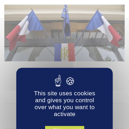
BUREAU COMMUNAUTAIRE
JEUDI 09 mai 2019
à 18 H
à l’Hôtel d’Agglomération Vichy Communauté
This site uses cookies
and gives you control
over what you want to
activate
ORDRE DU JOUR