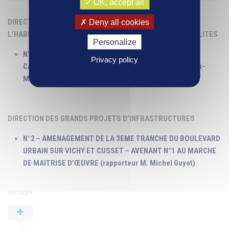
OK, accept all
DIRECTION GENERALE DELEGUEE A L’AMENAGEMENT ET A
Deny all cookies
L’HABITAT DURABLES, A L’
ENVIRONNEMENT
ET AUX RURALITES
Personalize
N°1 – OBSERVATOIRE DES MOBILITES – CONVENTION
Privacy policy
CADRE PARTENARIALE 2019-2021 (rapporteur M. Jean-
Marc Germanangue)
DIRECTION DES GRANDS PROJETS D’INFRASTRUCTURES
N°2 – AMENAGEMENT DE LA 3EME TRANCHE DU BOULEVARD
URBAIN SUR VICHY ET CUSSET – AVENANT N°1 AU MARCHE
DE MAITRISE D’ŒUVRE (rapporteur M. Michel Guyot)
PARTAGER