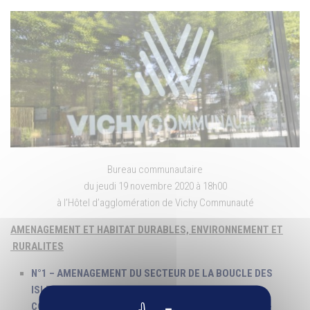
Bureau communautaire
du jeudi 19 novembre 2020 à 18h00
à l’Hôtel d’agglomération de Vichy Communauté
AMENAGEMENT ET HABITAT DURABLES,
ENVIRONNEMENT
ET
RURALITES
N°1 – AMENAGEMENT DU SECTEUR DE LA BOUCLE DES
ISLES ET DES TETES DE PONT – CONVENTION
CONSTITUTIVE D’UN GROUPEMENT DE COMMANDES –