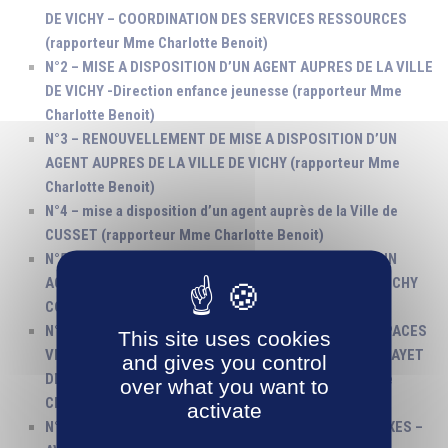
DE VICHY – COORDINATION DES SERVICES RESSOURCES
(rapporteur Mme Charlotte Benoit)
N°2 – MISE A DISPOSITION D’UN AGENT AUPRES DE LA VILLE
DE VICHY -Direction enfance jeunesse (rapporteur Mme
Charlotte Benoit)
N°3 – RENOUVELLEMENT DE MISE A DISPOSITION D’UN
AGENT AUPRES DE LA VILLE DE VICHY (rapporteur Mme
Charlotte Benoit)
N°4 – mise a disposition d’un agent auprès de la Ville de
CUSSET (rapporteur Mme Charlotte Benoit)
N°5 – RENOUVELLEMENT DE MISE A DISPOSITION D’UN
AGENT AUPRES DU POINT INFORMATION JEUNESSE VICHY
COMMUNAUTE (rapporteur Mme Charlotte Benoit)
N°6 – MARCHE 19W_050 MARCHE ENTRETIEN DES ESPACES
This site uses cookies
VERTS COMMUNAUTAIRES – LOT N°5 : SECTEUR DU MAYET
and gives you control
DE MONTAGNE – AVENANT 1 (rapporteur Mme Michèle
over what you want to
Charasse)
activate
N°7 – FOURNITURES DE BUREAU ET ARTICLES CONNEXES –