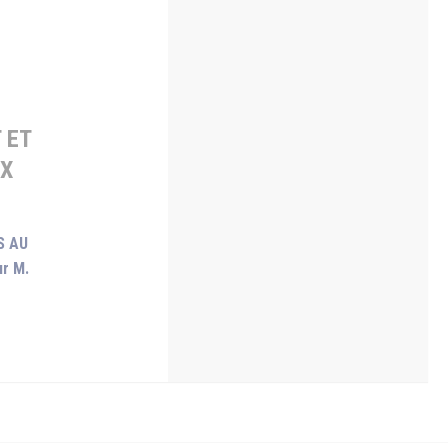
 ET
UX
S AU
r M.