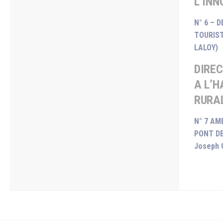
L’IN
N° 6 –
TOURIST
LALOY)
DIRE
A L’H
RURA
N° 7 AM
PONT DE
Joseph 