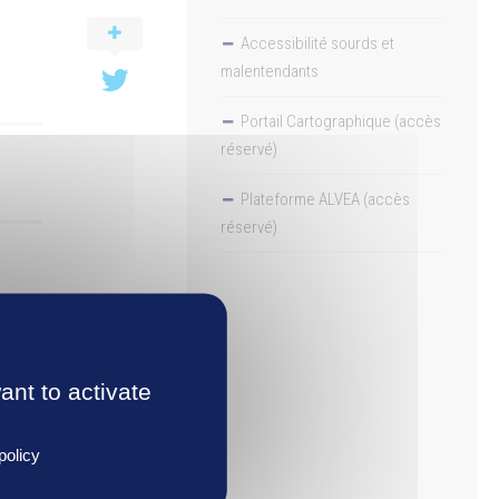
Accessibilité sourds et
malentendants
Portail Cartographique (accès
réservé)
Plateforme ALVEA (accès
réservé)
ARC
ant to activate
policy
TION