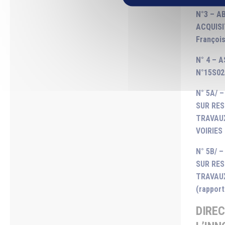
N°3 – A
ACQUISI
Françoi
N° 4 – 
N°15S02
N° 5A/ 
SUR RES
TRAVAUX
VOIRIES
N° 5B/ 
SUR RES
TRAVAU
(rappor
DIREC