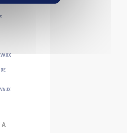
me
AVAUX
 DE
AVAUX
 A