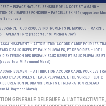
BREST – ESPACE NATUREL SENSIBLE DE LA COTE ST AMAND –
TION DE L’EMPRISE FONCIERE – PARCELLE ZK 454 (rapporteur M
se Semonsut)
ASSURANCE TOUS RISQUES INSTRUMENTS DE MUSIQUE – MARCHE
5 – AVENANT N°2 (rapporteur M. Michel Guyot)
– ASSAINISSEMENT – ATTRIBUTION ACCORD CADRE POUR LES TR
EAUX D’EAUX USEES ET EAUX PLUVIALES, ET DE VOIRIES – LOT 1
 D’EXTENSION DES RESEAUX EAUX USEES ET EAUX PLUVIALES ET
 (rapporteur M. Raymond Mazal)
– ASSAINISSEMENT – ATTRIBUTION ACCORD CADRE POUR LES TR
EAUX D’EAUX USEES ET EAUX PLUVIALES, ET DE VOIRIES – LOT 2
X DE CREATION DE BRANCHEMENTS ET REPARATION RESEAUX
teur M. Raymond Mazal)
TION GENERALE DELEGUEE A L’ATTRACTIVITE,