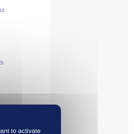
AS
ÉS
anck
ranck
ant to activate