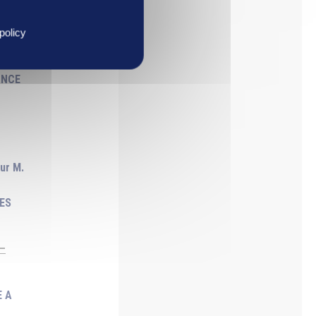
UTE A
policy
000 €
ANCE
ur M.
ES
–
E A