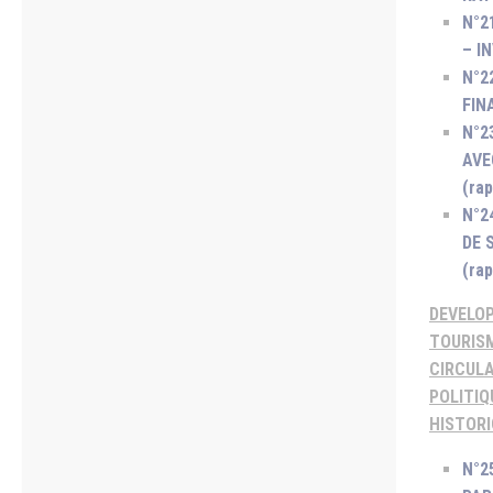
N°2
– I
N°2
FIN
N°2
AVE
(ra
N°2
DE 
(ra
DEVELOP
TOURISM
CIRCULA
POLITIQ
HISTORI
N°2