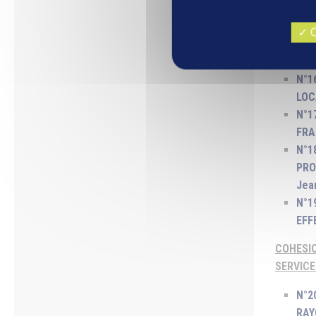
N°1
LA 
O
N°1
(ra
N°1
LOC
N°1
FRA
N°1
PRO
Jea
N°1
EFF
COHESIO
SERVICE
N°2
RAY