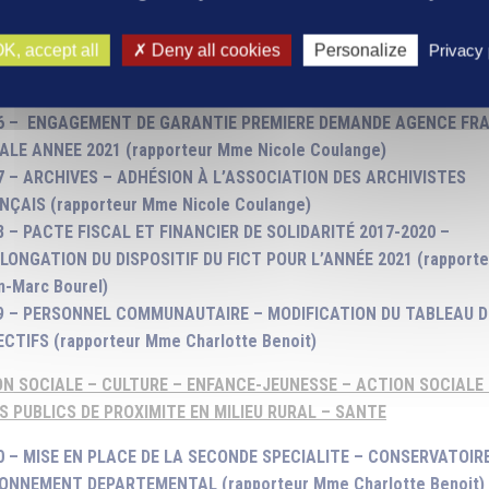
4 – REVERSEMENT D’INDEMNITES PERCUES PAR VICHY COMMUNA
COMMUNE DU VERNET (rapporteur Mme Nicole Coulange)
K, accept all
Deny all cookies
Personalize
Privacy 
5 – ORGANISMES DE DROIT PRIVE – SUBVENTIONS DE PLUS DE 23 
pporteur Mme Nicole Coulange)
6 – ENGAGEMENT DE GARANTIE PREMIERE DEMANDE AGENCE FR
ALE ANNEE 2021 (rapporteur Mme Nicole Coulange)
7 – ARCHIVES – ADHÉSION À L’ASSOCIATION DES ARCHIVISTES
NÇAIS (rapporteur Mme Nicole Coulange)
8 – PACTE FISCAL ET FINANCIER DE SOLIDARITÉ 2017-2020 –
LONGATION DU DISPOSITIF DU FICT POUR L’ANNÉE 2021 (rapporte
n-Marc Bourel)
9 – PERSONNEL COMMUNAUTAIRE – MODIFICATION DU TABLEAU D
ECTIFS (rapporteur Mme Charlotte Benoit)
N SOCIALE – CULTURE – ENFANCE-JEUNESSE – ACTION SOCIALE 
S PUBLICS DE PROXIMITE EN MILIEU RURAL – SANTE
0 – MISE EN PLACE DE LA SECONDE SPECIALITE – CONSERVATOIR
ONNEMENT DEPARTEMENTAL (rapporteur Mme Charlotte Benoit)