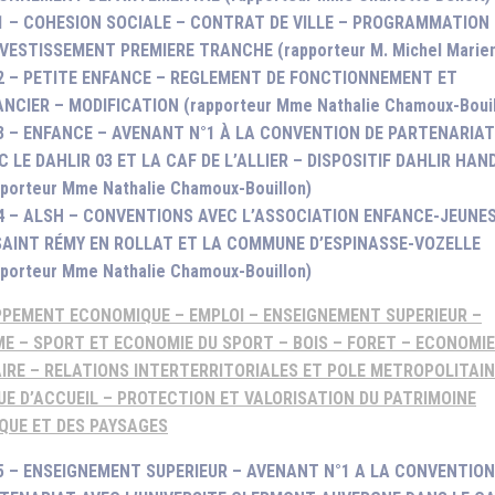
1 – COHESION SOCIALE – CONTRAT DE VILLE – PROGRAMMATION 
NVESTISSEMENT PREMIERE TRANCHE (rapporteur M. Michel Marie
2 – PETITE ENFANCE – REGLEMENT DE FONCTIONNEMENT ET
ANCIER – MODIFICATION (rapporteur Mme Nathalie Chamoux-Bouil
3 – ENFANCE – AVENANT N°1 À LA CONVENTION DE PARTENARIAT
C LE DAHLIR 03 ET LA CAF DE L’ALLIER – DISPOSITIF DAHLIR HAN
pporteur Mme Nathalie Chamoux-Bouillon)
4 – ALSH – CONVENTIONS AVEC L’ASSOCIATION ENFANCE-JEUNE
SAINT RÉMY EN ROLLAT ET LA COMMUNE D’ESPINASSE-VOZELLE
pporteur Mme Nathalie Chamoux-Bouillon)
PEMENT ECONOMIQUE – EMPLOI – ENSEIGNEMENT SUPERIEUR –
E – SPORT ET ECONOMIE DU SPORT – BOIS – FORET – ECONOMIE
IRE – RELATIONS INTERTERRITORIALES ET POLE METROPOLITAIN
UE D’ACCUEIL – PROTECTION ET VALORISATION DU PATRIMOINE
QUE ET DES PAYSAGES
5 – ENSEIGNEMENT SUPERIEUR – AVENANT N°1 A LA CONVENTION