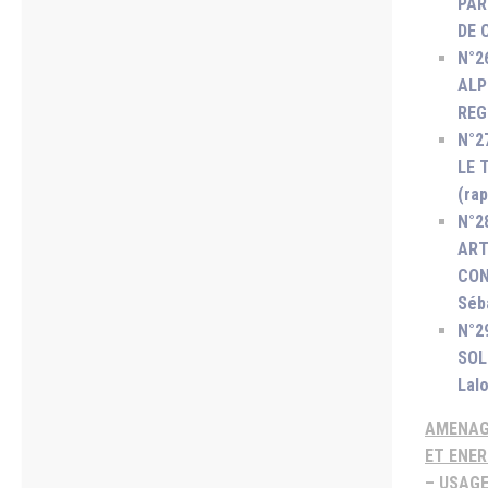
PAR
DE 
N°2
ALP
REG
N°2
LE 
(ra
N°2
ART
CON
Séb
N°2
SOL
Lalo
AMENAG
ET ENER
– USAGE