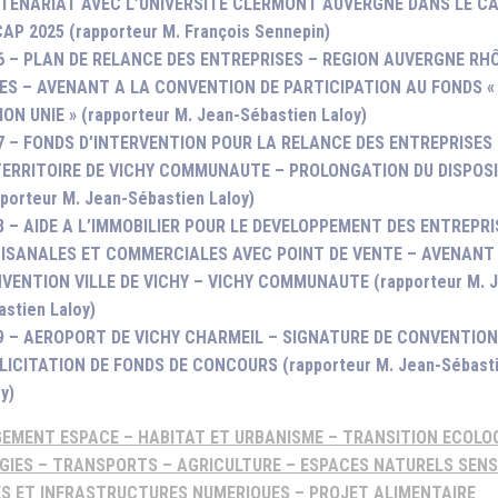
TENARIAT AVEC L’UNIVERSITE CLERMONT AUVERGNE DANS LE C
CAP 2025 (rapporteur M. François Sennepin)
6 – PLAN DE RELANCE DES ENTREPRISES – REGION AUVERGNE RH
ES – AVENANT A LA CONVENTION DE PARTICIPATION AU FONDS «
ION UNIE » (rapporteur M. Jean-Sébastien Laloy)
7 – FONDS D’INTERVENTION POUR LA RELANCE DES ENTREPRISES
TERRITOIRE DE VICHY COMMUNAUTE – PROLONGATION DU DISPOSI
pporteur M. Jean-Sébastien Laloy)
8 – AIDE A L’IMMOBILIER POUR LE DEVELOPPEMENT DES ENTREPRI
ISANALES ET COMMERCIALES AVEC POINT DE VENTE – AVENANT
VENTION VILLE DE VICHY – VICHY COMMUNAUTE (rapporteur M. J
astien Laloy)
9 – AEROPORT DE VICHY CHARMEIL – SIGNATURE DE CONVENTION
LICITATION DE FONDS DE CONCOURS (rapporteur M. Jean-Sébast
y)
EMENT ESPACE – HABITAT ET URBANISME – TRANSITION ECOLO
GIES – TRANSPORTS – AGRICULTURE – ESPACES NATURELS SENS
S ET INFRASTRUCTURES NUMERIQUES – PROJET ALIMENTAIRE