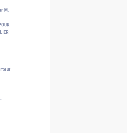
ur M.
 POUR
LIER
rteur
-
T