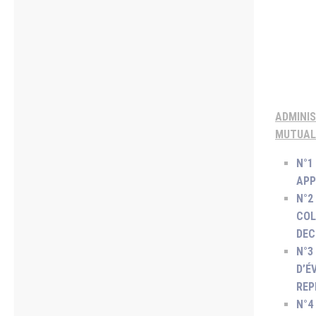
ADMINI
MUTUAL
N°1
APP
N°2
COL
DEC
N°3
D’É
REP
N°4