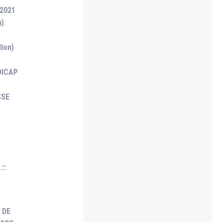
2021
n)
lon)
DICAP
SSE
 –
 DE