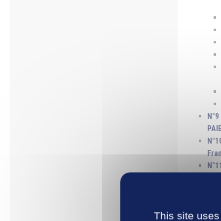
N°9
PAI
N°1
Fra
N°1
N°1
Gon
N°1
This site uses
Gon