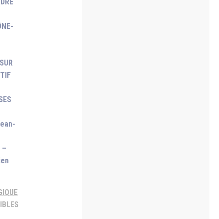
ADRE
ÔNE-
 SUR
TIF
SES
ean-
 –
ien
GIQUE
IBLES