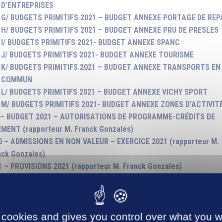
D’ENTREPRISES
G/ BUDGETS PRIMITIFS 2021 – BUDGET ANNEXE PORTAGE DE REP
H/ BUDGETS PRIMITIFS 2021 – BUDGET ANNEXE PRU DE PRESLES
I/ BUDGETS PRIMITIFS 2021- BUDGET ANNEXE SPANC
J/ BUDGETS PRIMITIFS 2021- BUDGET ANNEXE TOURISME
K/ BUDGETS PRIMITIFS 2021 – BUDGET ANNEXE TRANSPORTS EN
COMMUN
L/ BUDGETS PRIMITIFS 2021 – BUDGET ANNEXE VICHY SPORT
M/ BUDGETS PRIMITIFS 2021- BUDGET ANNEXE ZONES D’ACTIVIT
 – BUDGET 2021 – AUTORISATIONS DE PROGRAMME-CRÉDITS DE
EMENT (rapporteur M. Franck Gonzales)
0 – ADMISSIONS EN NON VALEUR – EXERCICE 2021 (rapporteur M.
nck Gonzales)
1 – PROVISIONS 2021 (rapporteur M. Franck Gonzales)
2 – MODIFICATIONS TARIFS – TAXE DE SEJOUR (rapporteur M. Fr
zales)
3 – SERVICES COMMUNAUTAIRES – TARIFS 2021 (rapporteur M. F
 cookies and gives you control over what you w
zales)