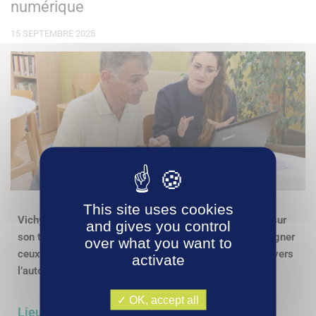
numérique
15 SEPTEMBRE 2025
This site uses cookies
Vichy Communauté organise des ateliers numériques sur
and gives you control
son territoire, gratuits et ouverts à tous, pour accompagner
over what you want to
ceux qui le souhaitent dans les démarches en ligne et vers
activate
l’autonomie numérique.
OK, accept all
Lieux et thématiques des ateliers jusqu'en