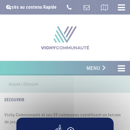
Accès au contenu Rapide
MENU
Accueil
»
Découvrir
DÉCOUVRIR
Vichy Communauté et ses 39 communes constituent un terrain
de jeu idéal pour de multiples activités de pleine nature.