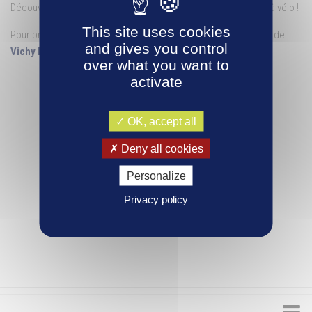
Découvrez la
Via Allier et ses Boucles
pour vos promenades à vélo !
This site uses cookies
Pour préparer et organiser votre séjour rendez-vous sur le site de
and gives you control
Vichy Destinations
.
over what you want to
activate
OK, accept all
Deny all cookies
Personalize
Privacy policy