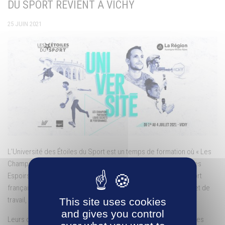
DU SPORT REVIENT À VICHY
25 JUIN 2021
L’Université des Étoiles du Sport est un temps de formation où « Les
Champions » partagent leurs secrets de performance avec des
Espoirs du sport français. Cet événement offrira à l’élite du sport
français des moments uniques d’échanges, d’apprentissages et de
travail, mais aussi de convivialité.
This site uses cookies
and gives you control
Leurs objectifs : Durant 4 jours ils participeront à des ateliers, des