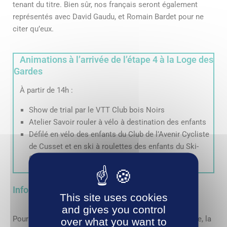
tenant du titre. Bien sûr, nos français seront également
représentés avec David Gaudu, et Romain Bardet pour ne
citer qu’eux.
Animations à l’arrivée de l’étape 4 à la Loge des
Gardes​
À partir de 14h :
Show de trial par le VTT Club bois Noirs
Atelier Savoir rouler à vélo à destination des enfants
Défilé en vélo des enfants du Club de l’Avenir Cycliste
de Cusset et en ski à roulettes des enfants du Ski-
Club de Montoncel.
Informations trafic
This site uses cookies
and gives you control
Pour assurer la sécurité des spectateurs et de la course, la
over what you want to