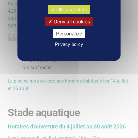
Du lundi au dimanche : 12h à 18h30
OK, accept all
4,20 € plein tarif
3 € tarif réduit
Deny all cookies
2,60 € pour les enfants de 3 à 17 ans
Personalize
Animations :
Privacy policy
Cours d’aquagym le vendredi de 11h à 11h45
30 places disponibles –
Réservation sur place
11, 20 € plein tarif
9 € tarif réduit
La piscine sera ouverte aux horaires habituels les 14 juillet
et 15 août.
Stade aquatique
Horaires d’ouverture du 4 juillet au 30 août 2026
Lundi, mercredi, jeudi et vendredi : 10h – 19h