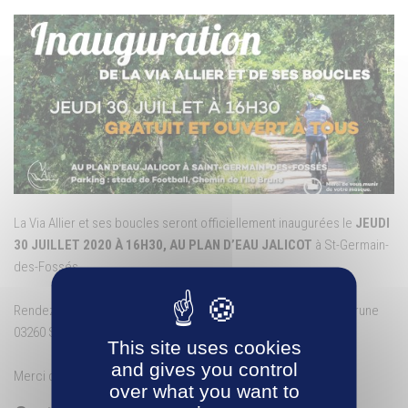
La Via Allier et ses boucles seront officiellement inaugurées le
JEUDI
30 JUILLET 2020 À 16H30, AU PLAN D’EAU JALICOT
à St-Germain-
des-Fossés.
Rendez-vous au parking du Stade de football , chemin de l’ïle brune
03260 Saint-Germain-des-Fossés.
This site uses cookies
and gives you control
Merci de vous munir de votre masque.
over what you want to