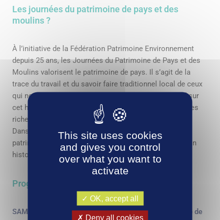
Les journées du patrimoine de pays et des
moulins ?
À l’initiative de la Fédération Patrimoine Environnement
depuis 25 ans, les Journées du Patrimoine de Pays et des
Moulins valorisent le patrimoine de pays. Il s’agit de la
trace du travail et du savoir faire traditionnel local de ceux
qui nous ont précédés, afin d’apporter un autre regard sur
cet héritage et permettre une prise de conscience de ses
richesses.
Dans ce cadre, l’agglomération propose une activité
This site uses cookies
patrimoniale pour la découverte de son territoire, de son
and gives you control
histoire et de son patrimoine.
over what you want to
activate
Programme
OK, accept all
SAMEDI 24 JUIN : Balade gourmande au Grand marché de
Deny all cookies