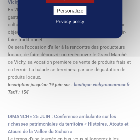
Vichy à 10h
En 2010, l’UNESCO décidait de classer le « Repas
Personalize
gastronomique des Français » comme « Patrimoine
Privacy policy
culturel immatériel de l’humanité », catégorie ayant pour
objectif de protéger les pratiques culturelles et le savoir-
faire traditionnel.
Ce sera l’occasion d’aller à la rencontre des producteurs
locaux, de faire découvrir ou redécouvrir le Grand Marché
de Vichy, sa vocation première de vente de produits frais et
du terroir. La balade se terminera par une dégustation de
produits locaux.
Inscription jusqu’au 19 juin sur :
boutique.vichymonamour.fr
Tarif : 15€
DIMANCHE 25 JUIN : Conférence ambulante sur les
richesses patrimoniales du territoire « Histoires, Atouts et
Atours de la Vallée du Sichon »
Le temps d’une journée en bus, vous sillonnerez à les