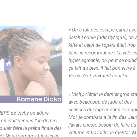
« On a fait des escape-game ave
Sarah-Léonie (ndlr Cysique), on 
kiffé et celui de l’opéra était trop
bien, je recommande ! La ville es
hyper agréable, on peut se balad
ça fait du bien, il fait bon vivre à
Vichy c’est vraiment cool ! »
« Vichy, c’était le dernier gros st
avec beaucoup de judo et des
séances qui tapent dans le roug
REPS de Vichy on adore
Moi, je combats à la fin des Jeu
 on était venues l’an dernier
j’avais encore besoin de faire du
oulait faire la prépa finale des
volume et travailler le mental. M
ci ! Nous sommes bien ici et