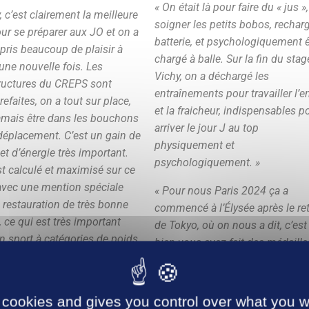
« On était là pour faire du « jus »,
, c’est clairement la meilleure
soigner les petits bobos, rechar
our se préparer aux JO et on a
batterie, et psychologiquement ê
pris beaucoup de plaisir à
chargé à balle. Sur la fin du stag
 une nouvelle fois. Les
Vichy, on a déchargé les
tructures du CREPS sont
entraînements pour travailler l’e
refaites, on a tout sur place,
et la fraicheur, indispensables p
amais être dans les bouchons
arriver le jour J au top
déplacement. C’est un gain de
physiquement et
et d’énergie très important.
psychologiquement. »
st calculé et maximisé sur ce
avec une mention spéciale
« Pour nous Paris 2024 ça a
a restauration de très bonne
commencé à l’Élysée après le re
, ce qui est très important
de Tokyo, où on nous a dit, c’est
n sport à catégories de poids
bien vous avez fait des médaille
le judo. On a tout pour faire
mais faut y retourner ! »
ances intenses qui nous
 de notre zone de confort,
 cookies and gives you control over what you w
ur recharger les batteries. La