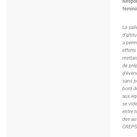
Respon
fémini
La sal
d’altit
a permi
effort
mettai
de prép
d’évène
sans pe
bord d
aux éq
se vide
entre t
des aut
CREPS 