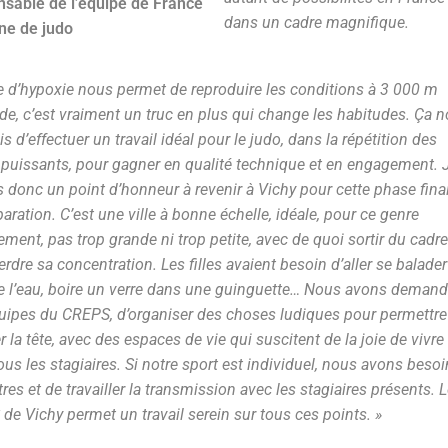
sable de l’équipe de France
dans un cadre magnifique.
ne de judo
le d’hypoxie nous permet de reproduire les conditions à 3 000 m
ude, c’est vraiment un truc en plus qui change les habitudes. Ça 
s d’effectuer un travail idéal pour le judo, dans la répétition des
s puissants, pour gagner en qualité technique et en engagement. 
s donc un point d’honneur à revenir à Vichy pour cette phase fina
aration. C’est une ville à bonne échelle, idéale, pour ce genre
ment, pas trop grande ni trop petite, avec de quoi sortir du cadre
rdre sa concentration. Les filles avaient besoin d’aller se balader
e l’eau, boire un verre dans une guinguette… Nous avons deman
uipes du CREPS, d’organiser des choses ludiques pour permettre
r la tête, avec des espaces de vie qui suscitent de la joie de vivre
ous les stagiaires. Si notre sport est individuel, nous avons besoi
res et de travailler la transmission avec les stagiaires présents. 
de Vichy permet un travail serein sur tous ces points. »