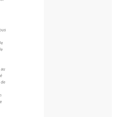
nous
Je
le
 au
dé
 de
n
Le