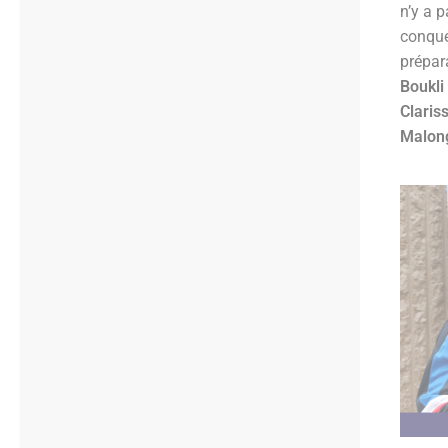
n’y a 
conquér
prépara
Boukli
Clari
Malon