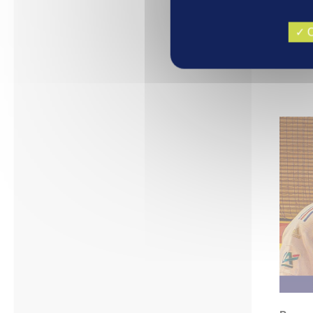
qualité
O
top ! ».