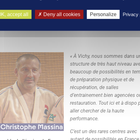
 de vie à Vichy est vraiment
K, accept all
Deny all cookies
Personalize
Privacy 
« À Vichy, nous sommes dans u
structure de très haut niveau av
beaucoup de possibilités en te
de préparation physique et de
récupération, de salles
d’entrainement bien agencées o
restauration. Tout ici et à dispo 
aller chercher de la haute
performance.
C’est un des rares centres avec
autant de possibilités en France