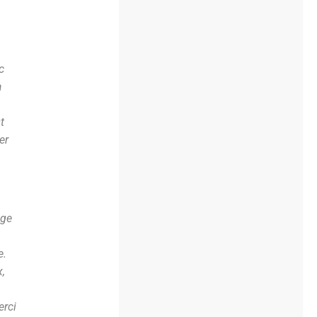
c
a
t
er
age
e.
x,
erci