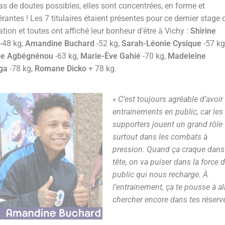
pas de doutes possibles, elles sont concentrées, en forme et
antes ! Les 7 titulaires étaient présentes pour ce dernier stage 
tion et toutes ont affiché leur bonheur d’être à Vichy :
Shirine
-48 kg,
Amandine Buchard
-52 kg,
Sarah-Léonie Cysique
-57 kg
sse Agbégnénou
-63 kg,
Marie-Ève Gahié
-70 kg,
Madeleine
ga
-78 kg,
Romane Dicko
+ 78 kg.
« C’est toujours agréable d’avoir
entrainements en public, car les
supporters jouent un grand rôle
surtout dans les combats à
pression. Quand ça craque dans
tête, on va puiser dans la force 
public qui nous recharge. À
l’entrainement, ça te pousse à al
chercher encore dans tes réserve