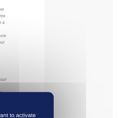
ger
tre
e à
nvie
our
tour
s,
ant to activate