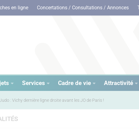
hes en ligne
Concertations / Consultations / Annonces
jets
Services
Cadre de vie
Attractivité
Judo : Vichy dernière ligne droite avant les JO de Paris !
LITÉS