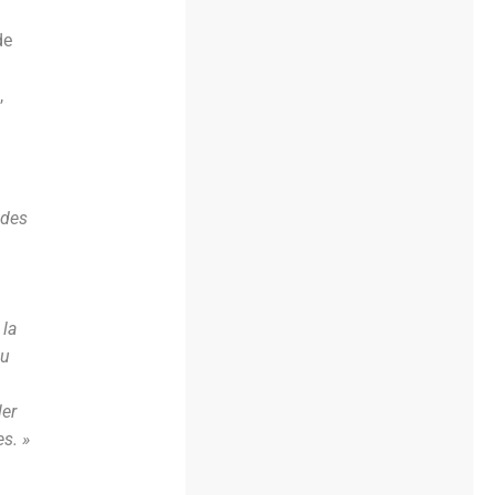
de
,
 des
 la
du
ler
s. »