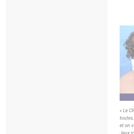
« Le C
toutes,
et on v
Jeux i