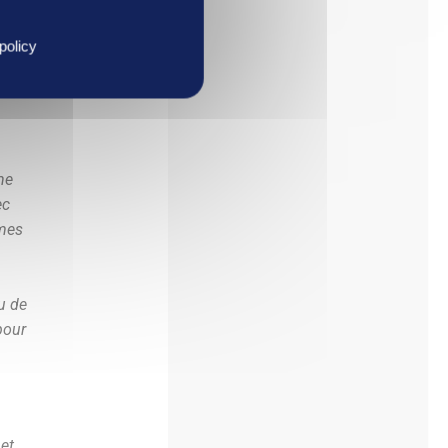
policy
ne
ec
rmes
u de
pour
 et