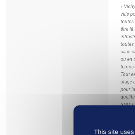
« Vichy
ville p
toutes 
être là
infras
toutes 
sans j
ou en 
temps 
Tout e
stage 
pour l
qualité
dans u
comme 
des sé
sortent
This site uses
puis po