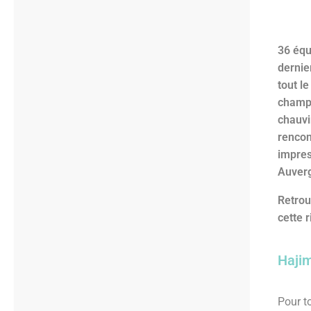
36 équ
dernie
tout l
champi
chauvi
rencon
impres
Auverg
Retrou
cette 
Hajim
Pour t