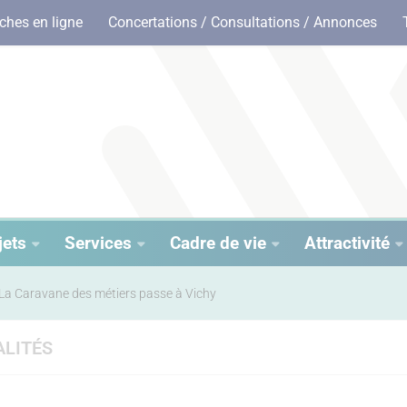
hes en ligne
Concertations / Consultations / Annonces
jets
Services
Cadre de vie
Attractivité
La Caravane des métiers passe à Vichy
LITÉS