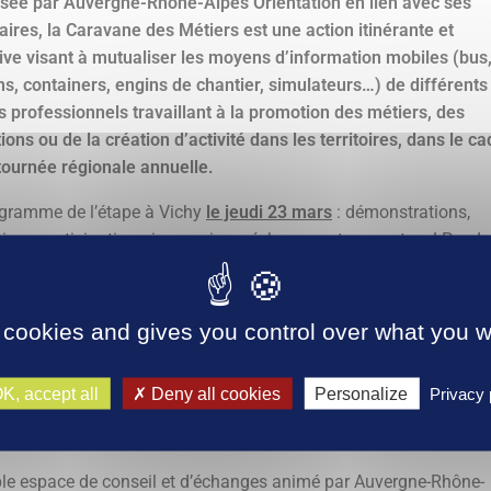
sée par Auvergne-Rhône-Alpes Orientation en lien avec ses
aires, la Caravane des Métiers est une action itinérante et
tive visant à mutualiser les moyens d’information mobiles (bus
s, containers, engins de chantier, simulateurs…) de différents
s professionnels travaillant à la promotion des métiers, des
ions ou de la création d’activité dans les territoires, dans le ca
tournée régionale annuelle.
gramme de l’étape à Vichy
le jeudi 23 mars
: démonstrations,
ions participatives, immersions, échanges et rencontres ! Penda
la durée de l’événement, de nombreux professionnels et jeunes e
ion seront présents afin de répondre à toutes vos questions et 
agner dans votre parcours d’orientation scolaire ou
 cookies and gives you control over what you w
sionnelle.
K, accept all
Deny all cookies
Personalize
Privacy 
llage destination emploi
ble espace de conseil et d’échanges animé par Auvergne-Rhône-