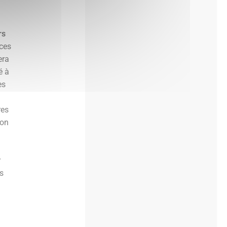
rs
rces
era
é à
es
res
ion
r
es