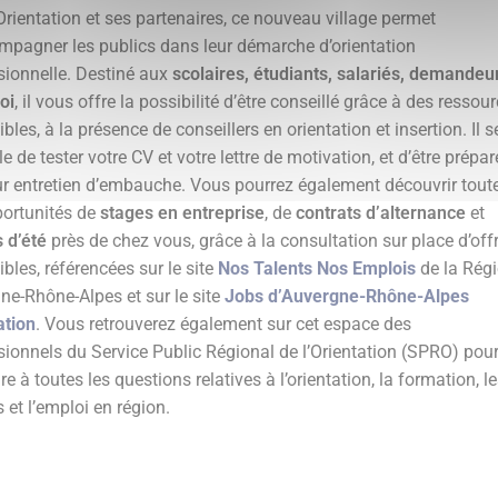
Orientation et ses partenaires, ce nouveau village permet
mpagner les publics dans leur démarche d’orientation
sionnelle. Destiné aux
scolaires, étudiants, salariés, demandeu
oi
, il vous offre la possibilité d’être conseillé grâce à des ressou
bles, à la présence de conseillers en orientation et insertion. Il s
e de tester votre CV et votre lettre de motivation, et d’être prépar
ur entretien d’embauche. Vous pourrez également découvrir tout
portunités de
stages en entreprise
, de
contrats d’alternance
et
s d’été
près de chez vous, grâce à la consultation sur place d’off
bles, référencées sur le site
Nos Talents Nos Emplois
de la Rég
ne-Rhône-Alpes et sur le site
Jobs d’Auvergne-Rhône-Alpes
ation
. Vous retrouverez également sur cet espace des
sionnels du Service Public Régional de l’Orientation (SPRO) pou
e à toutes les questions relatives à l’orientation, la formation, l
 et l’emploi en région.