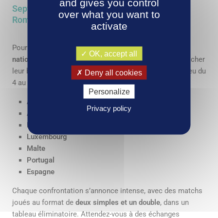
and gives you control
Sept nations en quête de la qualification pour
over what you want to
Rome
activate
Pour cette phase qualificative décisive,
sept équipes
OK, accept all
nationales
vont s’affronter avec un seul objectif : décrocher
leur billet pour la finale européenne à Rome, qui aura lieu du
Deny all cookies
4 au 6 août. Les nations en lice sont :
Personalize
Andorre
Privacy policy
Autriche
France
Luxembourg
Malte
Portugal
Espagne
Chaque confrontation s’annonce intense, avec des matchs
joués au format de
deux simples et un double
, dans un
tableau éliminatoire. Attendez-vous à des échanges