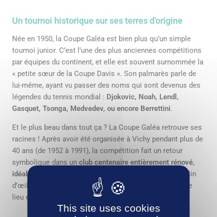
Un tournoi historique sur ses terres d'origine
Née en 1950, la Coupe Galéa est bien plus qu’un simple
tournoi junior. C’est l’une des plus anciennes compétitions
par équipes du continent, et elle est souvent surnommée la
« petite sœur de la Coupe Davis ». Son palmarès parle de
lui-même, ayant vu passer des noms qui sont devenus des
légendes du tennis mondial :
Djokovic, Noah, Lendl,
Gasquet, Tsonga, Medvedev, ou encore Berrettini
.
Et le plus beau dans tout ça ? La Coupe Galéa retrouve ses
racines ! Après avoir été organisée à Vichy pendant plus de
40 ans (de 1952 à 1991), la compétition fait un retour
symbolique dans un
club centenaire entièrement rénové,
idéalement situé au bord de l’Allier
. C’est un véritable clin
d’œil à l’histoire et une nouvelle page qui s’écrit pour ce
lieu emblématique du tennis français.
This site uses cookies