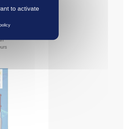
ant to activate
policy
un
eurs