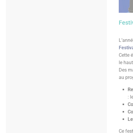
Festi
L’année
Festiv
Cette é
le hau
Des ma
au pr
Re
: 
Co
Co
Le
Ce fes