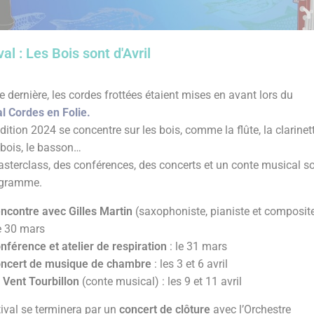
val : Les Bois sont d'Avril
 dernière, les cordes frottées étaient mises en avant lors du
al Cordes en Folie.
dition 2024 se concentre sur les bois, comme la flûte, la clarinett
tbois, le basson…
sterclass, des conférences, des concerts et un conte musical s
ogramme.
ncontre avec Gilles Martin
(saxophoniste, pianiste et composit
le 30 mars
nférence et atelier de respiration
: le 31 mars
ncert de musique de chambre
: les 3 et 6 avril
 Vent Tourbillon
(conte musical) : les 9 et 11 avril
tival se terminera par un
concert de clôture
avec l’Orchestre