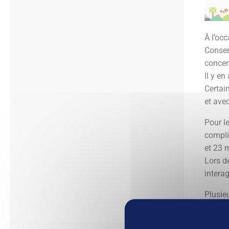
À l’oc
Conser
concer
Il y en
Certai
et ave
Pour l
compli
et 23 
Lors de
intera
Plusie
La
Le