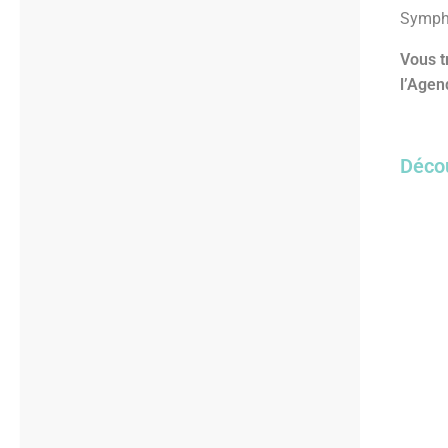
Sympho
Vous t
l’Agen
Décou