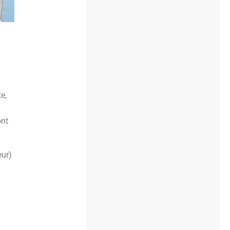
e,
ont
eur)