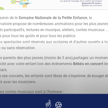
casion de le
Semaine Nationale de la Petite Enfance
, le
vatoire propose de nombreuses animations pour les plus jeunes
ts participatifs, lectures en musique, ateliers, contes musicaux 
 a pour tous les goûts et pour tous les publics.
ns spectacles sont réservés aux scolaires et d’autres ouverts à t
c ou sans réservation.
es parents des plus jeunes (moins de 3 ans),partagez un momen
cité avec votre enfant lors des évènements
Bébés en concert
le
mars.
 ces concerts, les enfants sont libres de s’exprimer, de bouger et
gir avec les musiciens.
urs contes musicaux sont à l’honneur :
 Flûte Magique de Luna
: le 17 mars et le 10 avril
 grand Voyage d’un petit escargot
: les 18,19,21 et 22 mars