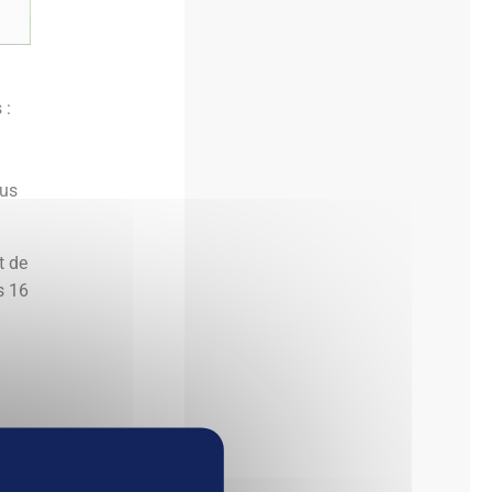
 :
…
ous
t de
s 16