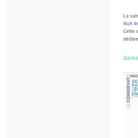
La sai
Nuit d
Cette 
dédiée
Semai