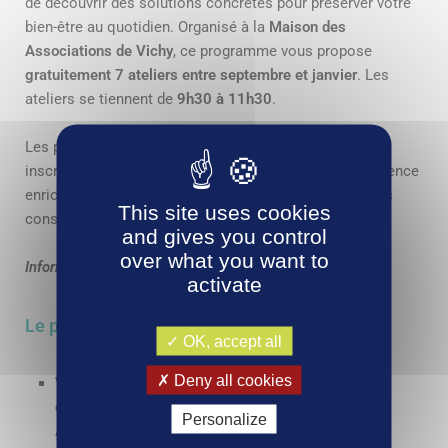
de découvrir des solutions concrètes pour préserver votre
bien-être au quotidien. Organisé à la
Maison des
Associations de Vichy
, ce programme vous propose
gratuitement
7 ateliers entre septembre et janvier
. Les
ateliers se tiennent de
9h30 à 11h30
.
Les places étant limitées à 20 participants par séance,
inscrivez-vous rapidement pour profiter de cette expérience
enrichissante, alliant convivialité, bien-être et échanges
This site uses cookies
constructifs.
and gives you control
over what you want to
Informations et inscription gratuite : 04 70 97 18 50
activate
Le programme des ateliers
OK, accept all
Deny all cookies
Vendredi 26 septembre 2025 – Vieillissement &
organes nobles
Personalize
Animé par Dr Hodée (gériatre) & Dr Voitellier