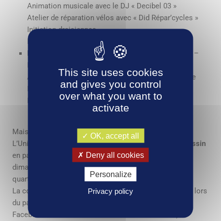
Animation musicale avec le DJ « Decibel 03 »
Atelier de réparation vélos avec « Did Répar’cycles »
Initiation draisiennes
Buvette et restauration sur place
Dans la zone artisanale du Coquet
(Rue du Coquet –
RN209)
This site uses cookies
Atelier maquillage (gratuit) aux couleurs du Tour de
and gives you control
France
over what you want to
Buvette et restauration sur place
activate
Mais aussi :
OK, accept all
L’Union des Commerçants organise un
concours de dessin
Deny all cookies
en partenariat avec les écoles : remise des prix le
dimanche 28 juin lors du pique-nique des comités de
Personalize
quartier (à la base de loisirs).
La commune organisera un
concours photos
le JOUR J lors
Privacy policy
du passage de la course (communication sur la page
Facebook de la ville de Saint-Germain-des-Fossés).