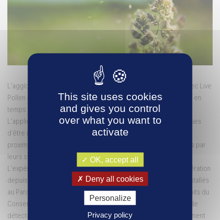
L’agglomération participe à une expérimentation de 12 mois avec Live
This site uses cookies
Pollen qui permet la collecte d’informations environnementales en
and gives you control
temps réel.
over what you want to
L’application mobile Live Pollen permet aux personnes allergiques
activate
d’être informées immédiatement sur la présence des pollens à
proximité afin de réduire et d’anticiper les impacts occasionnés par
leurs symptômes.
OK, accept all
L’expérimentation est réalisée sur tout le territoire de l’agglomération
Deny all cookies
depuis début 2022, grâce à des premiers capteurs optiques installés
au Parc Omnisports Auvergne-Rhône-Alpes – Vichy, et sur les toits du
Personalize
Conservatoire et du Pôle Universitaire de Vichy. Ils permettent de
Privacy policy
détecter les différents pollens présents dans l’air. Après traitement