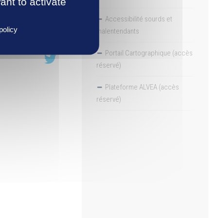
ant to activate
Accessibilité sourds et
PARTAGER
policy
malentendants
Portail Cartographique (accès
réservé)
Plateforme ALVEA (accès
réservé)