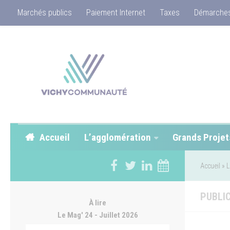
Marchés publics
Paiement Internet
Taxes
Démarches
Accueil
L’agglomération
Grands Projet
Accueil
»
L
PUBLI
À lire
Le Mag' 24 - Juillet 2026