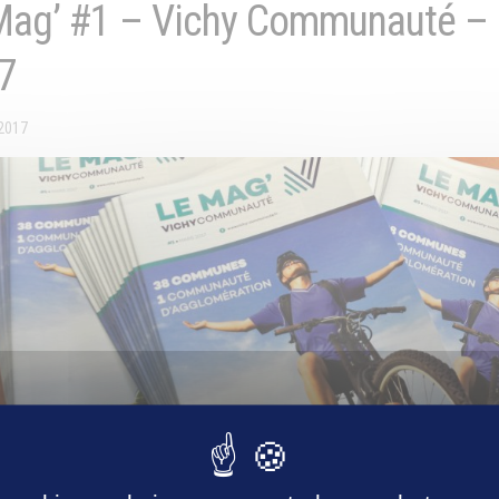
Mag’ #1 – Vichy Communauté –
7
2017