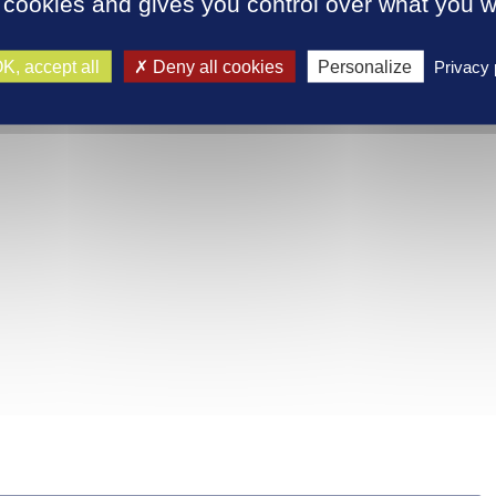
 cookies and gives you control over what you w
K, accept all
Deny all cookies
Personalize
Privacy 