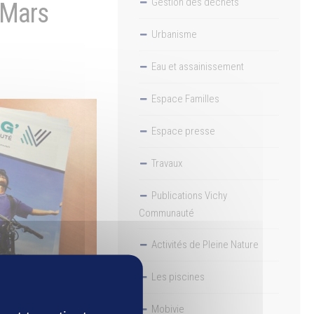
Gestion des déchets
 Mars
Urbanisme
Eau et assainissement
Espace Familles
Espace presse
Travaux
Publications Vichy
Communauté
Activités de Pleine Nature
Les piscines
Mobivie