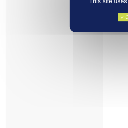
This site uses
O