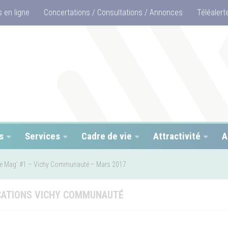
 en ligne
Concertations / Consultations / Annonces
Téléalert
s
Services
Cadre de vie
Attractivité
A
e Mag’ #1 – Vichy Communauté – Mars 2017
CATIONS VICHY COMMUNAUTÉ