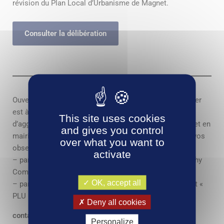
révision du Plan Local d’Urbanisme de Magnet.
Consulter la délibération
Ouverture de la concertation publique : un registre papier
est à votre disposition à l’hôtel
This site uses cookies
d’agglomération situé place Charles-de-Gaulle à Vichy et en
and gives you control
mairie de Magnet. Vous pouvez également soumettre vos
over what you want to
observations et propositions :
activate
– par courrier adressé à l’attention du Président de Vichy
Communauté
OK, accept all
– par mail à l’adresse suivante en mentionnant en objet «
PLU MAGNET » :
Deny all cookies
contact.amenagement@vichy-communaute.fr
Personalize