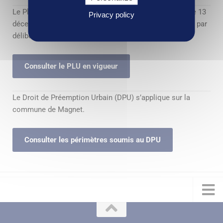
Le Plan Local d’Urbanisme de Magnet a été approuvé le 13
Privacy policy
décembre 2018 par le Conseil Communautaire, modifié par
délibération en date du 11 décembre 2025.
Consulter le PLU en vigueur
Le Droit de Préemption Urbain (DPU) s’applique sur la
commune de Magnet.
Consulter les périmètres soumis au DPU