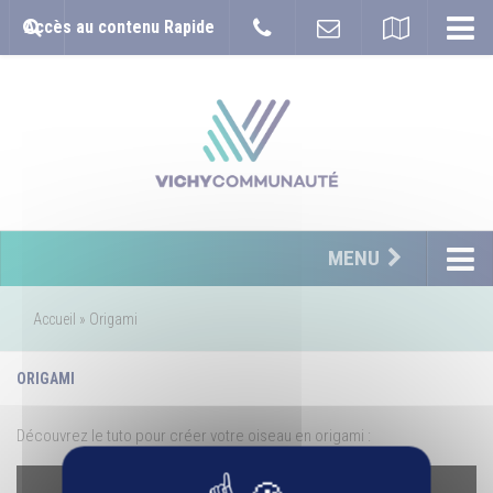
Accès au contenu Rapide
MENU
Accueil
»
Origami
ORIGAMI
Découvrez le tuto pour créer votre oiseau en origami :