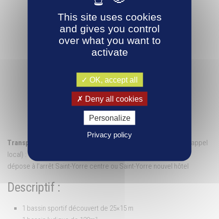
This site uses cookies
and gives you control
over what you want to
activate
OK, accept all
Deny all cookies
Personalize
Privacy policy
Transport à la demande Mobival
(n °04 63 64 72 00 – prix d’un appel
local) :
dépose à l’arrêt Saint-Yorre centre ou Saint-Yorre nouvel hôtel
Descriptif :
1 bassin sportif découvert de 25×15 m