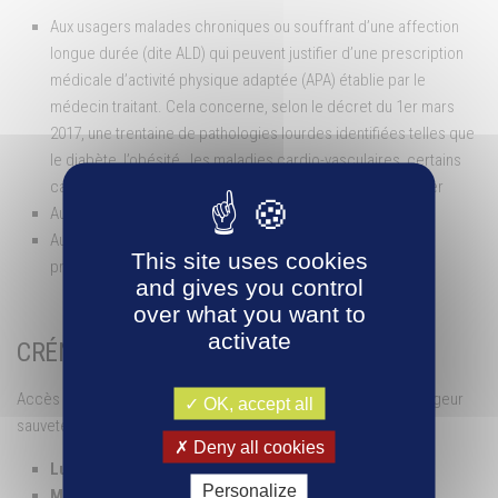
Aux usagers malades chroniques ou souffrant d’une affection
longue durée (dite ALD) qui peuvent justifier d’une prescription
médicale d’activité physique adaptée (APA) établie par le
médecin traitant. Cela concerne, selon le décret du 1er mars
2017, une trentaine de pathologies lourdes identifiées telles que
le diabète, l’obésité, les maladies cardio-vasculaires, certains
cancers ou encore la dépression ou la maladie d’Alzheimer
Aux personnes en situation de handicap
Aux éducateurs sportifs – sur présentation d’une carte
This site uses cookies
professionnelle
and gives you control
over what you want to
activate
CRÉNEAUX PROPOSÉS
Accès au bassin sportif couvert sur surveillance d’un maître-nageur
OK, accept all
sauveteur.
Deny all cookies
Lundi de 9h30 à 11h
Personalize
Mercredi de 13h30 à 15h