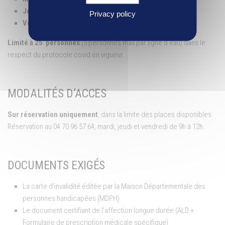
Jeudi de 12h à 13h30
Privacy policy
Vendredi de 16h à 17h30
Limité à 25 personnes
(5 personnes max par ligne d’eau) dans le
respect du protocole covid en vigueur.
MODALITÉS D’ACCES
Sur réservation uniquement
, dans la limite des places disponibles.
Réservation au 04 70 96 57 64, mardi, jeudi et vendredi de 9h à 12h.
DOCUMENTS EXIGÉS
La carte d’invalidité éditée par la Maison Départementale des
personnes handicapées (MDPH)
Le document certifiant de l’affection longue durée (ALD +
Formulaire de prescription médicale spécifique)