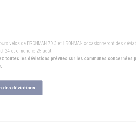
ours vélos de l’IRONMAN 70.3 et l’IRONMAN occasionneront des dévia
di 24 et dimanche 25 août.
ez toutes les déviations prévues sur les communes concernées p
.
s des déviations