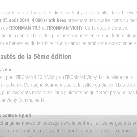
 regards seront tournés en direction Vichy qui accueille, durant le we
t 25 août 2019
,
4 000 triathlètes
provenant des quatre coins du mo
n de l’
IRONMAN 70.3
et l’
IRONMAN VICHY
. Cette double épreuve,
firme déjà comme l’une des plus prestigieuses en Europe, fédère plusi
s de bénévoles du territoire réunis dans une ambiance exceptionnelle
autés de la 5ème édition
s vélo
it pour l’IRONMAN 70.3 Vichy ou l’IRONMAN Vichy, fini la plaine de la
 direction la Montagne Bourbonnaise et la vallée du Sichon ! Les deux
, plus exigeants mais aussi plus plaisants ne quitteront presque pas 
re de Vichy Communauté.
 course à pied
 changement avec un passage dans le centre-ville. Les berges totale
ées et modernisées rive gauche seront empruntées pour la dernière p