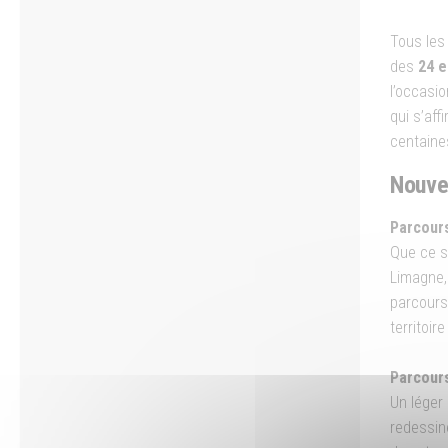
Tous les
des
24 e
l’occasio
qui s’af
centaine
Nouve
Parcour
Que ce so
Limagne,
parcours
territoi
Parcours
Un léger
redessin