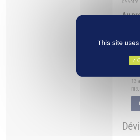
de votre 
Au pr
Sam
femm
This site uses
Omni
O
Dim
13 a
l’IR
Dévi