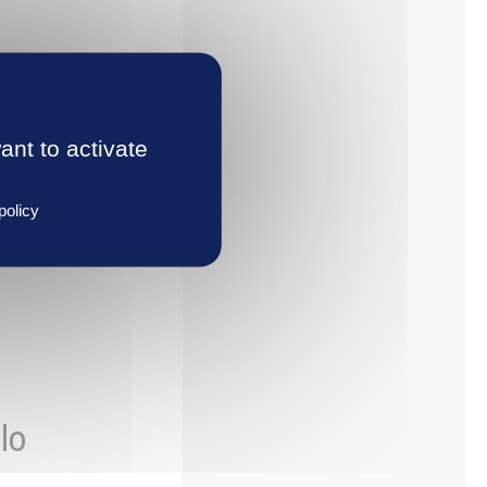
ux
ant to activate
policy
 5 à
lo