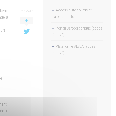
Accessibilité sourds et
ekend
PARTAGER
malentendants
nde à
Portail Cartographique (accès
eurs
réservé)
.
Plateforme ALVEA (accès
réservé)
le
ment
artie