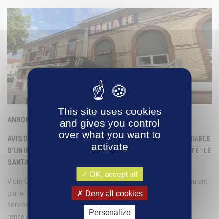
This site uses cookies
ANNONCE RESTREINTE
and gives you control
over what you want to
AVIS D’APPEL A CANDIDATURES EN VUE DE LA CESSION AMIABLE
activate
D’UN IMMEUBLE DU DOMAINE PRIVE DE VICHY COMMUNAUTE : LE
SANTA FE A VICHY (03200)
OK, accept all
Vichy Communauté recherche, pour l’exploitation d’un bar-restaurant,
piano-bar, établissement de nuit, un acquéreur proposant des
Deny all cookies
services de restauration et d’animations festives. Pour plus de
Personalize
renseignement, veuillez-vous rendre sur le site internet :