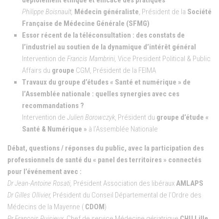
Philippe Boisnault,
Médecin généraliste
, Président de la
Société
Française de Médecine Générale (SFMG)
Essor récent de la téléconsultation : des constats de
l’industriel au soutien de la dynamique d’intérêt général
Intervention de
Francis Mambrini,
Vice President Political & Public
Affairs du
groupe
CGM, Président de la FEIMA
Travaux du groupe d’études « Santé et numérique » de
l’Assemblée nationale : quelles synergies avec ces
recommandations ?
Intervention de
Julien Borowczyk
, Président du
groupe d’étude «
Santé & Numérique »
à l’Assemblée Nationale
Débat, questions / réponses du public, avec la participation des
professionnels de santé du « panel des territoires » connectés
pour l’événement avec :
Dr Jean-Antoine Rosati,
Président Association des libéraux
AMLAPS
Dr Gilles Ollivier,
Président du Conseil Départemental de l’Ordre des
Médecins de la Mayenne (
CDOM
)
Pr François Puisieux,
Chef de service Médecine gériatrique
CHU Lille