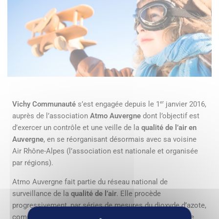
er
Vichy Communauté
s’est engagée depuis le 1
janvier 2016,
auprès de l’association
Atmo Auvergne
dont l’objectif est
d’exercer un contrôle et une veille de la
qualité de l’air en
Auvergne
, en se réorganisant désormais avec sa voisine
Air Rhône-Alpes (l’association est nationale et organisée
par régions).
Atmo Auvergne fait partie du réseau national de
surveillance de la
qualité de l’air
. Elle procède
progressivement, par séries de mesures du dioxyde d’azote,
composé chimique représentatif d’une pollution de type