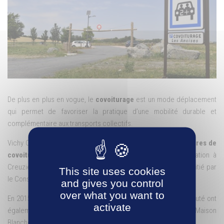
De plus en plus en vogue, le
covoiturage
est un mode déplacement
qui permet de favoriser la pratique d’une mobilité durable et
complémentaire aux transports collectifs.
Vichy Communauté a adopté son schéma communautaire d’
aires de
covoiturage
en septembre 2013 avec une première réalisation à
Creuzier-le-Neuf où l’aire des Ancises a été financée pour moitié par
This site uses cookies
le Conseil départemental de l’Allier.
and gives you control
over what you want to
En 2015, le Conseil Départemental de l’Allier et Vichy Communauté ont
activate
également inauguré l’aire d’Espinasse-Vozelle au lieu-dit « Maison
Blanche », à l’arrivée de la nouvelle bretelle autoroutière A719.