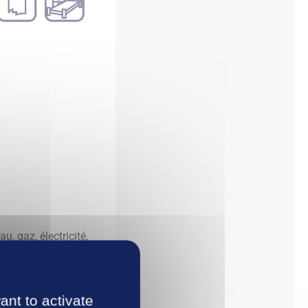
u, gaz, électricité,
de conduire)
ant to activate