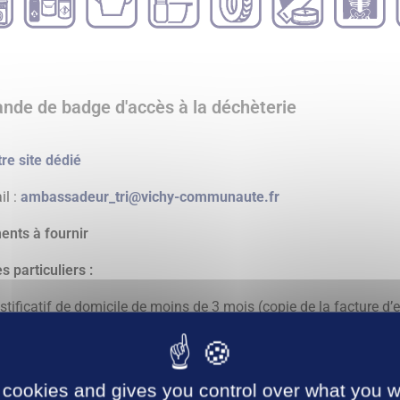
de de badge d'accès à la déchèterie
re site dédié
il :
ambassadeur_tri@vichy-communaute.fr
nts à fournir
s particuliers :
stificatif de domicile de moins de 3 mois (copie de la facture d’ea
léphone ou copie de la quittance de loyer)
èce d’identité (copie de la carte d’identité, passeport ou permis 
otocopie(s) cartes(s) grise(s)
 cookies and gives you control over what you w