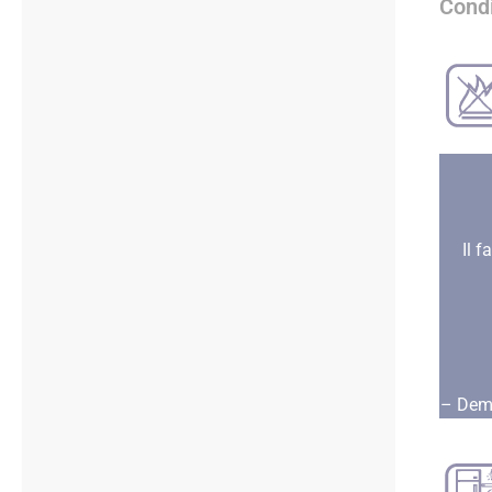
Condi
Il 
– Dema