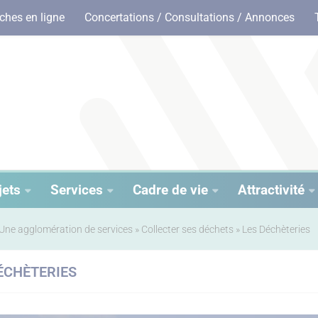
hes en ligne
Concertations / Consultations / Annonces
jets
Services
Cadre de vie
Attractivité
Une agglomération de services
»
Collecter ses déchets
»
Les Déchèteries
ÉCHÈTERIES