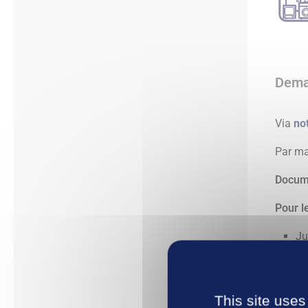
Deman
Via
not
Par ma
Docume
Pour le
Ju
té
Pi
Ph
This site uses