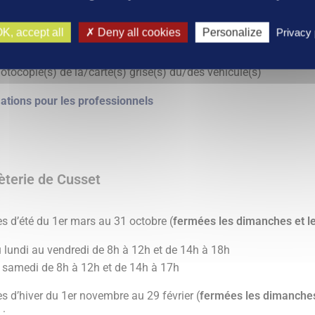
es professionnels, collectivités, associations
:
K, accept all
Deny all cookies
Personalize
Privacy 
pier à entête commercial avec RCS/SIRET/adresse
trait Kbis ou certificat d’identification du répertoire national des
otocopie(s) de la/carte(s) grise(s) du/des véhicule(s)
ations pour les professionnels
terie de Cusset
es d’été du 1er mars au 31 octobre (
fermées les dimanches et le
 lundi au vendredi de 8h à 12h et de 14h à 18h
 samedi de 8h à 12h et de 14h à 17h
es d’hiver du 1er novembre au 29 février (
fermées les dimanches 
: