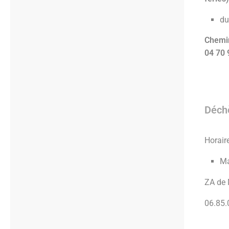
du
Chemin
04 70 
Déch
Horaire
Ma
ZA de 
06.85.