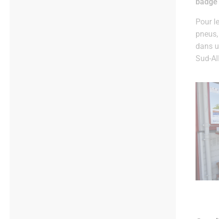
badge 
Pour le
pneus,
dans u
Sud-All