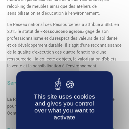
relooking de meubles ainsi que des ateliers de
sensibilisation et d’éducation à l’environnement.
Le Réseau national des Ressourceries a attribué à SIEL en
2015 le statut de
«Ressourcerie agréée»
gage de son
professionnalisme et du respect des valeurs de solidarité
et de développement durable. Il s’agit d’une reconnaissance
de la qualité d’exécution des quatre fonctions d’une
ressourcerie : la collecte d’objets, la valorisation d’objets,
la vente et la sensibilisation à l’environnement.
Service de collecte à domicile
This site uses cookies
La Recyclerie
propose un service de collecte à domicile
and gives you control
pour les particuliers et les professionnels.
over what you want to
Contacter le 04 70 96 77 52 pour un devis gratuit.
activate