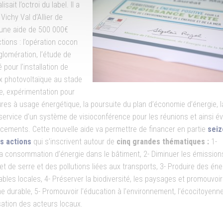
alisait l’octroi du label. Il a
Vichy Val d’Allier de
 une aide de 500 000€
tions : l’opération cocon
glomération, l’étude de
é pour l’installation de
 photovoltaïque au stade
e, expérimentation pour
ures à usage énergétique, la poursuite du plan d’économie d’énergie, l
service d’un système de visioconférence pour les réunions et ainsi év
acements. Cette nouvelle aide va permettre de financer en partie
seiz
s actions
qui s’inscrivent autour de
cinq grandes thématiques :
1-
la consommation d’énergie dans le bâtiment, 2- Diminuer les émission
et de serre et des pollutions liées aux transports, 3- Produire des éne
bles locales, 4- Préserver la biodiversité, les paysages et promouvoir
e durable, 5- Promouvoir l’éducation à l’environnement, l’écocitoyenne
sation des acteurs locaux.