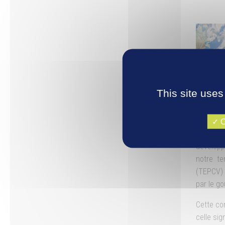
This site uses
O
développ
notre te
(TEPCV) 
par le g
Cette co
celle sign