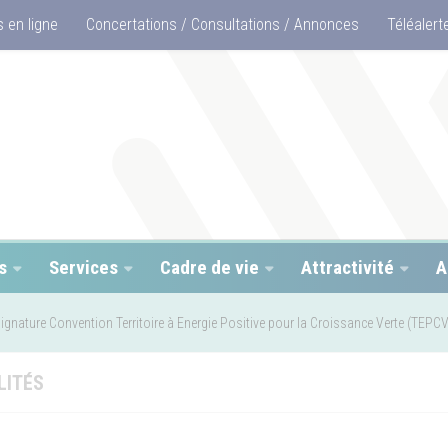
 en ligne
Concertations / Consultations / Annonces
Téléalert
s
Services
Cadre de vie
Attractivité
A
ignature Convention Territoire à Energie Positive pour la Croissance Verte (TEPCV
LITÉS