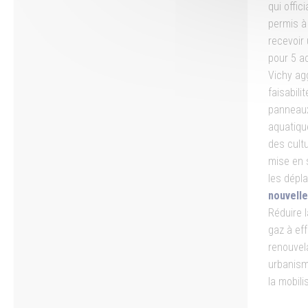
qui offici
permis à 
recevoir
pour 5 ac
Vichy ag
faisabilit
panneaux
aquatiqu
des cult
mise en 
les dépl
nouvelle
Réduire 
gaz à eff
renouvela
urbanism
la mobili