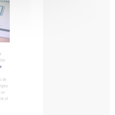
a
iter
e
s de
rgies
 un
té et