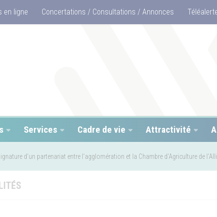
 en ligne
Concertations / Consultations / Annonces
Téléalert
s
Services
Cadre de vie
Attractivité
A
ignature d’un partenariat entre l’agglomération et la Chambre d’Agriculture de l’Alli
LITÉS