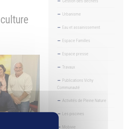
Gestion des déchets
Urbanisme
culture
Eau et assainissement
Espace Familles
Espace presse
Travaux
Publications Vichy
Communauté
Activités de Pleine Nature
Les piscines
Mobivie