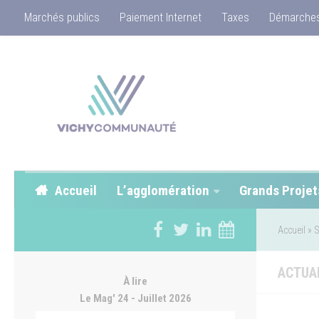
Marchés publics
Paiement Internet
Taxes
Démarches
Accueil
L’agglomération
Grands Projet
Accueil
»
S
ACTUA
À lire
Le Mag' 24 - Juillet 2026