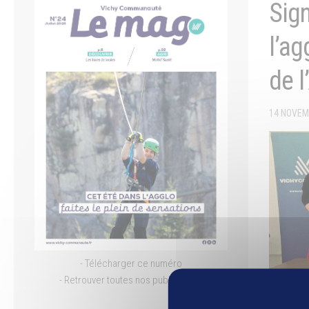
Sign
l’ag
de l
14 NOVEM
- Télécharger ce numéro
- Retrouver toutes nos publications