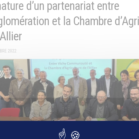
ature d’un partenariat entre
glomération et la Chambre d’Agri
’Allier
BRE 2022