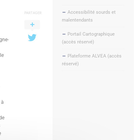
Accessibilité sourds et
PARTAGER
malentendants
Portail Cartographique
rgne-
(accès réservé)
le
Plateforme ALVEA (accès
réservé)
 à
de
s
e