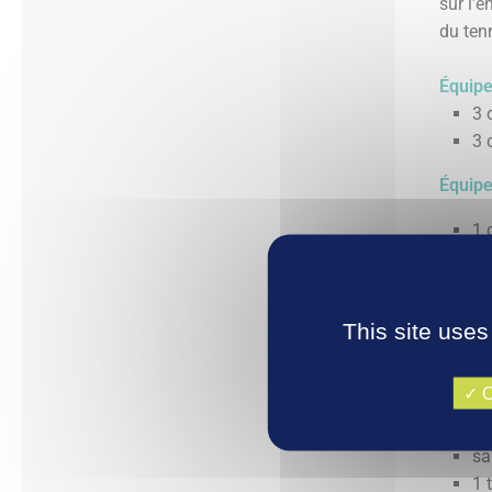
sur l’e
du ten
Équipe
3 
3 
Équipe
1 
1 
8 
2 
This site uses
2 
500m² 
O
ca
sa
1 