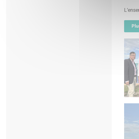
L’ense
Plu