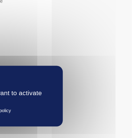
ue
ant to activate
policy