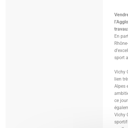
Vendre
l’Aggl
travau
En par
Rhône-
d’excel
sport 
Vichy 
lien t
Alpes e
ambitie
ce jour
égalem
Vichy 
sporti