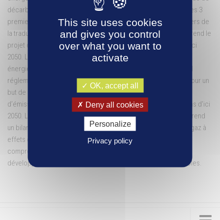
décarbonation et mise en œuvre de la politique énergétique. Les 3
This site uses cookies
premiers points sont de la traduction stratégique et les 2 derniers de
and gives you control
la traduction opérationnelle. L’ambition politique globale comprend le
over what you want to
projet de territoire AGIR 2035, vers un territoire bas-carbone d’ici
activate
2050. L’ambition politique énergétique comprend un territoire à
énergie positive, vers l’autonomie énergétique d’ici 2050. L’outil
réglementaire comprend le plan climat Air Énergie Territorial, pour un
OK, accept all
but de 3 fois la production d’énergies renouvelables, -69%
d’émissions de gaz à effets de serre et -50% de consommations d’ici
Deny all cookies
2050. La mise en œuvre de la politique de décarbonation comprend
Personalize
un bilan carbone et un suivi et une réduction des émissions de gaz à
effets de serre. La mise en œuvre de la politique énergétique
Privacy policy
comprend le plan paysage et transition énergétique, pour un
développement équilibre et raisonné des énergies renouvelables.