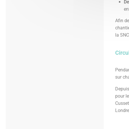
De
en
Afin d
chanti
la SNC
Circu
Pendan
sur ch
Depuis
pour l
Cusset
Londr