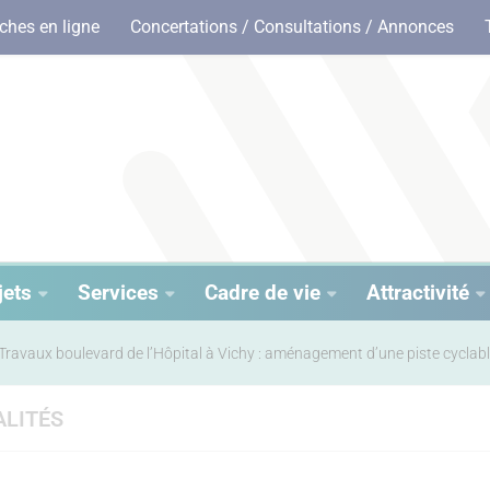
hes en ligne
Concertations / Consultations / Annonces
jets
Services
Cadre de vie
Attractivité
Travaux boulevard de l’Hôpital à Vichy : aménagement d’une piste cyclab
LITÉS