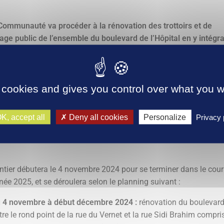
Communauté va procéder à la rénovation des trottoirs et de
irage public de l’ensemble du boulevard de l’Hôpital en y intégr
ste cyclable sécurisée
.
éaire permettra d’achever de façon qualitative les entrées cyclabl
 Sud du cœur d’agglomération et notamment l’accessibilité à la 
 cookies and gives you control over what you w
L’aménagement prendra la forme d’une piste cyclable
ctionnelle avec séparateur physique du flux automobile.
K, accept all
Deny all cookies
Personalize
Privacy 
drier des travaux
ntier débutera le 4 novembre 2024 pour se terminer dans le cou
nnée 2025, et se déroulera selon le planning suivant :
 4 novembre à début décembre 2024 :
rénovation du boulevar
tre le rond point de la rue du Vernet et la rue Sidi Brahim compri