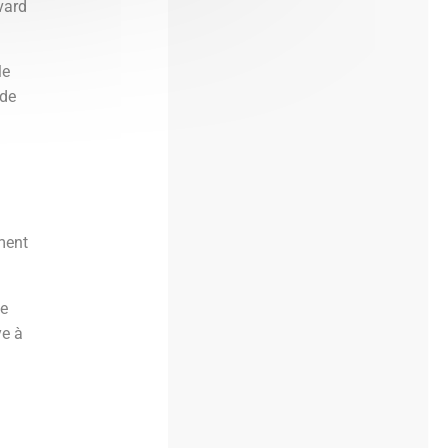
vard
le
 de
.
ement
ce
ye à