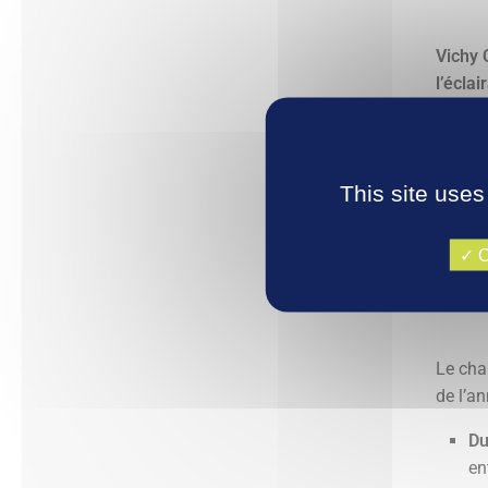
Vichy 
l’écla
une pi
Ce lin
Est et
This site uses
SNCF. 
bidire
O
Calen
Le cha
de l’a
Du
en