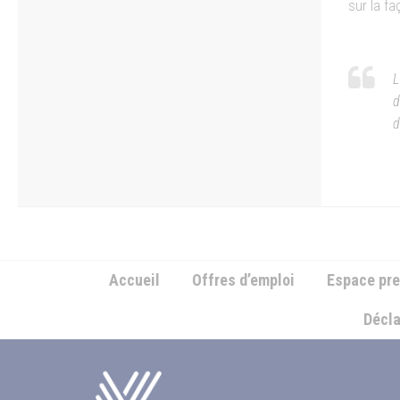
sur la fa
L
d
d
Accueil
Offres d’emploi
Espace pr
Décla