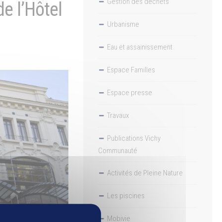
Gestion des déchets
e l’Hôtel
Urbanisme
Eau et assainissement
Espace Familles
Espace presse
Travaux
Publications Vichy
Communauté
Activités de Pleine Nature
Les piscines
Mobivie