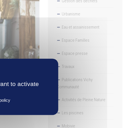
Gestion des déchets
Urbanisme
Eau et assainissement
Espace Familles
Espace presse
Travaux
Publications Vichy
ant to activate
Communauté
rme
Ma Ville Mon
Activités de Pleine Nature
policy
Les piscines
Mobivie