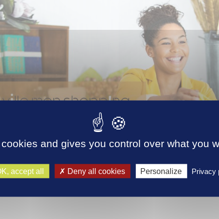
 cookies and gives you control over what you w
z quelques-uns de nos producteurs et artisans locaux sur la platefo
K, accept all
Deny all cookies
Personalize
Privacy 
g