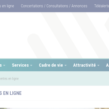
 en ligne
Concertations / Consultations / Annonces
Téléalert
s
Services
Cadre de vie
Attractivité
A
entes en ligne
S EN LIGNE