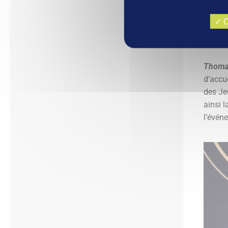
O
Thoma
d’accue
des Je
ainsi 
l’évén