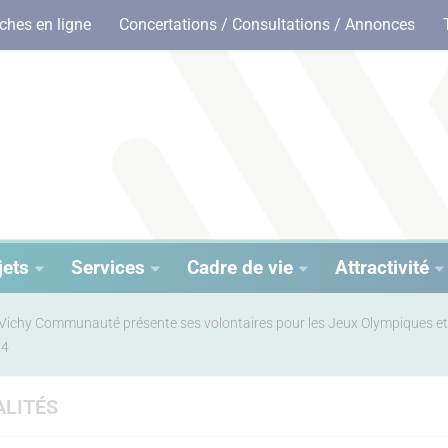
hes en ligne
Concertations / Consultations / Annonces
jets
Services
Cadre de vie
Attractivité
Vichy Communauté présente ses volontaires pour les Jeux Olympiques e
24
LITÉS