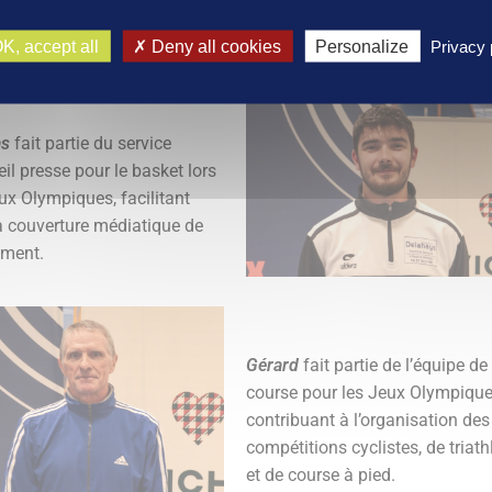
natation pendant les Jeux
Olympiques.
K, accept all
Deny all cookies
Personalize
Privacy 
s
fait partie du service
il presse pour le basket lors
ux Olympiques, facilitant
la couverture médiatique de
ement.
Gérard
fait partie de l’équipe de
course pour les Jeux Olympique
contribuant à l’organisation des
compétitions cyclistes, de triath
et de course à pied.