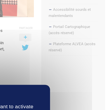
Accessibilité sourds et
malentendants
Portail Cartographique
PARTAGER
es
(accès réservé)
oin
Plateforme ALVEA (accès
rt,
réservé)
es
s
lle
ant to activate