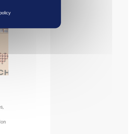
policy
s,
lon