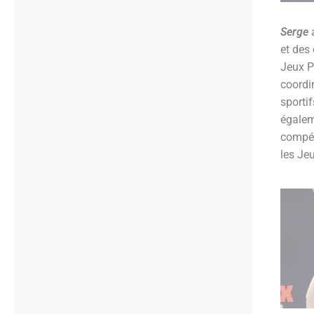
Serge
et des
Jeux P
coordi
sportif
égalem
compét
les Je