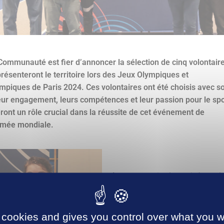
Communauté est fier d’annoncer la sélection de cinq volontair
présenteront le territoire lors des Jeux Olympiques et
mpiques de Paris 2024. Ces volontaires ont été choisis avec s
eur engagement, leurs compétences et leur passion pour le spo
eront un rôle crucial dans la réussite de cet événement de
mée mondiale.
Laure
supervise les arrivées et l
départs des athlètes pendant le
Jeux Paralympiques, tandis qu’e
est également chargée de la
 cookies and gives you control over what you w