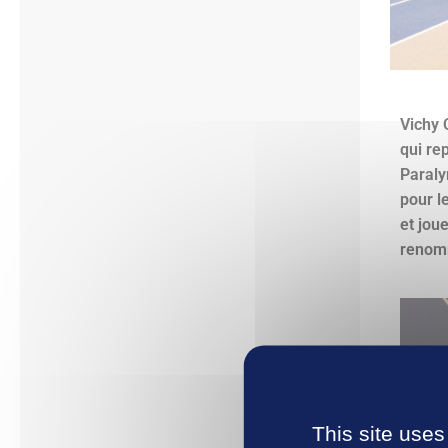
Vichy 
qui re
Paraly
pour l
et jou
renom
This site uses