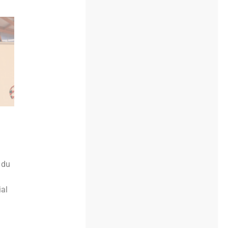
 du
ial